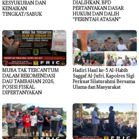
DIALIHKAN, BPD
KESYUKURAN DAN
PERTANYAKAN DASAR
KENAIKAN
HUKUM DAN DALIH
TINGKAT/SABUK
“PERINTAH ATASAN”
MUBA TAK TERCANTUM
Hadiri Haul ke-5 Al-Habib
DALAM REKOMENDASI
Saggaf Al-Jufri, Kapolres Sigi
DAU TAMBAHAN 2026,
Perkuat Silaturahmi Bersama
POSISI FISKAL
Ulama dan Masyarakat
DIPERTANYAKAN