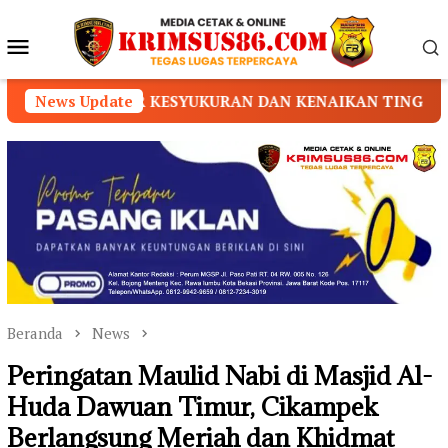
Loncat
ke
Menu
konten
Mobile
 KESYUKURAN DAN KENAIKAN TINGKAT/SABUK
News Update
DUGA
Beranda
News
Peringatan Maulid Nabi di Masjid Al-
Huda Dawuan Timur, Cikampek
Berlangsung Meriah dan Khidmat