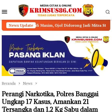
Loncat
ke
Menu
konten
Mobile
i Maxim, Ojol Didorong Jadi Mitra Strategis Kamtibmas
News Update
Beranda
News
Perangi Narkotika, Polres Banggai
Ungkap 17 Kasus, Amankan 21
Tersangka dan 1,2 Kg Sabu dalam