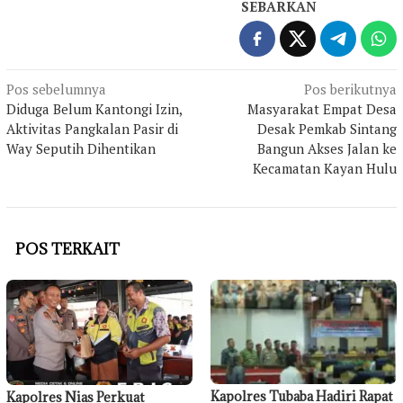
SEBARKAN
Navigasi
Pos sebelumnya
Pos berikutnya
Diduga Belum Kantongi Izin,
Masyarakat Empat Desa
pos
Aktivitas Pangkalan Pasir di
Desak Pemkab Sintang
Way Seputih Dihentikan
Bangun Akses Jalan ke
Kecamatan Kayan Hulu
POS TERKAIT
Kapolres Tubaba Hadiri Rapat
Kapolres Nias Perkuat