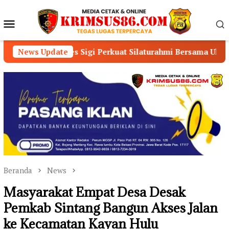
Loncat
ke
Menu
konten
Mobile
lres Sigi Perkuat Silaturahmi Bersama Ulama dan Masyarakat
News Update
Beranda
News
Masyarakat Empat Desa Desak
Pemkab Sintang Bangun Akses Jalan
ke Kecamatan Kayan Hulu