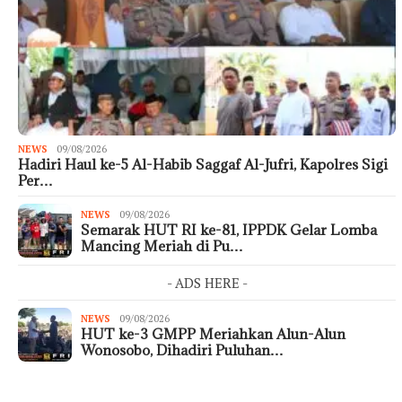
NEWS
09/08/2026
Hadiri Haul ke-5 Al-Habib Saggaf Al-Jufri, Kapolres Sigi
Per…
NEWS
09/08/2026
Semarak HUT RI ke-81, IPPDK Gelar Lomba
Mancing Meriah di Pu…
- ADS HERE -
NEWS
09/08/2026
HUT ke-3 GMPP Meriahkan Alun-Alun
Wonosobo, Dihadiri Puluhan…