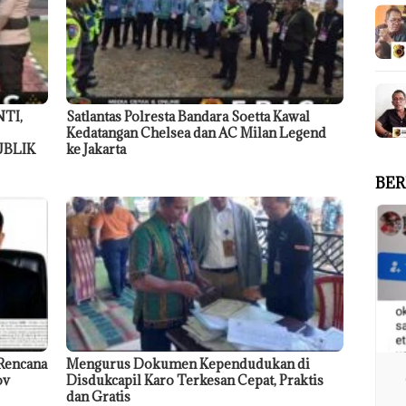
TI,
Satlantas Polresta Bandara Soetta Kawal
Kedatangan Chelsea dan AC Milan Legend
UBLIK
ke Jakarta
BER
Rencana
Mengurus Dokumen Kependudukan di
ov
Disdukcapil Karo Terkesan Cepat, Praktis
dan Gratis