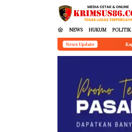
Loncat
tutup
ke
konten
NEWS
HUKUM
POLITIK
Kapolres Tubaba Hadiri Rapat 
News Update