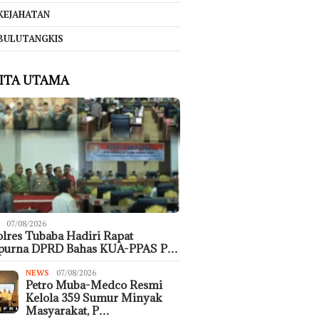
KEJAHATAN
BULUTANGKIS
ITA UTAMA
07/08/2026
lres Tubaba Hadiri Rapat
ipurna DPRD Bahas KUA-PPAS P…
NEWS
07/08/2026
Petro Muba-Medco Resmi
Kelola 359 Sumur Minyak
Masyarakat, P…