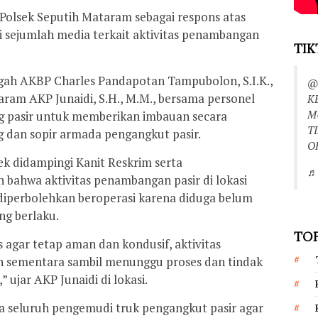
 Polsek Seputih Mataram sebagai respons atas
i sejumlah media terkait aktivitas penambangan
TIK
ah AKBP Charles Pandapotan Tampubolon, S.I.K.,
@
aram AKP Junaidi, S.H., M.M., bersama personel
K
M
ng pasir untuk memberikan imbauan secara
T
dan sopir armada pengangkut pasir.
O
ek didampingi Kanit Reskrim serta
♬ 
ahwa aktivitas penambangan pasir di lokasi
diperbolehkan beroperasi karena diduga belum
ng berlaku.
TOP
 agar tetap aman dan kondusif, aktivitas
an sementara sambil menunggu proses dan tindak
 ujar AKP Junaidi di lokasi.
 seluruh pengemudi truk pengangkut pasir agar