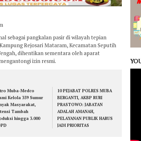
om
nal sebagai pangkalan pasir di wilayah tepian
i Kampung Rejosari Mataram, Kecamatan Seputih
ngah, dihentikan sementara oleh aparat
mengantongi izin resmi.
YOU
tro Muba-Medco
10 PEJABAT POLRES MUBA
smi Kelola 359 Sumur
BERGANTI, AKBP RURI
nyak Masyarakat,
PRASTOWO: JABATAN
tensi Tambah
ADALAH AMANAH,
oduksi hingga 3.000
PELAYANAN PUBLIK HARUS
OPD
JADI PRIORITAS