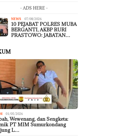
- ADS HERE -
NEWS
07/08/2026
10 PEJABAT POLRES MUBA
BERGANTI, AKBP RURI
PRASTOWO: JABATAN…
KUM
M
01/05/2026
ah, Wewenang, dan Sengketa:
emik PT MIM Sumurkondang
ujung L…