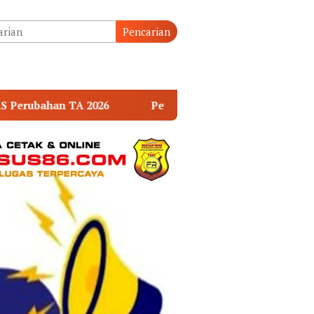
tutup
Pencarian
Petro Muba-Medco Resmi Kelola 359 Sumur Minyak Masyarak