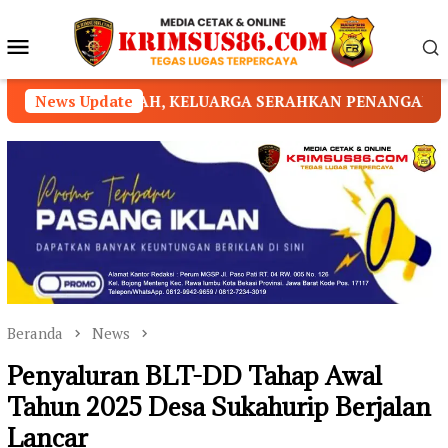
Loncat
ke
Menu
konten
Mobile
ELUARGA SERAHKAN PENANGANAN KEPADA PIHAK YAYASA
News Update
Beranda
News
Penyaluran BLT-DD Tahap Awal
Tahun 2025 Desa Sukahurip Berjalan
Lancar