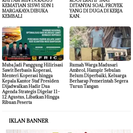
KHITAM MINTA KASUS
KOOPERATIF SAAT
KEMATIAN SISWI SDN 1
DITANYAI SOAL PROYEK
MARGAKAYA DIBUKA
YANG DI DUGA DI KERJA
KEMBALI
KAN.
Muba Jadi Panggung Hilirisasi
Rumah Warga Madusari
Sawit Berbasis Koperasi,
Ambrol, Hampir Sebulan
Menteri Koperasi hingga
Belum Diperbaiki, Keluarga
Kepala Kantor Staf Presiden
Berharap Pemerintah Segera
Dijadwalkan Hadir Dua
Turun Tangan
Agenda Strategis Digelar 11–
12 Agustus, Libatkan Hingga
Ribuan Peserta
IKLAN BANNER