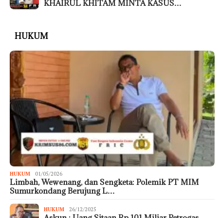
KHAIRUL KHITAM MINTA KASUS…
HUKUM
HUKUM
01/05/2026
Limbah, Wewenang, dan Sengketa: Polemik PT MIM
Sumurkondang Berujung L…
HUKUM
26/12/2025
Askun : Uang Sitaan Rp 101 Miliar Petrogas,