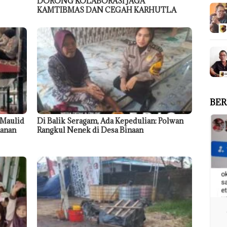
DORONG KOLABORASI JAGA
KAMTIBMAS DAN CEGAH KARHUTLA
BER
 Maulid
Di Balik Seragam, Ada Kepedulian: Polwan
anan
Rangkul Nenek di Desa Binaan