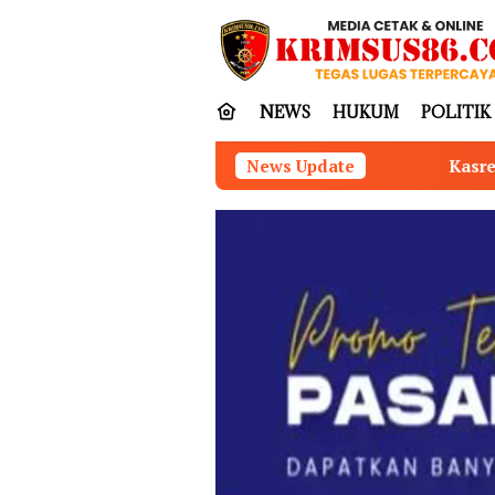
Loncat
tutup
ke
konten
NEWS
HUKUM
POLITIK
Kasrem 042/Gapu Pimpin Ziarah 
News Update