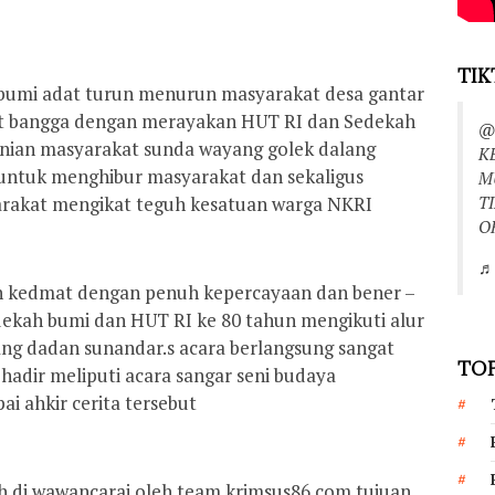
TIK
bumi adat turun menurun masyarakat desa gantar
at bangga dengan merayakan HUT RI dan Sedekah
@
nian masyarakat sunda wayang golek dalang
K
 untuk menghibur masyarakat dan sekaligus
M
T
yarakat mengikat teguh kesatuan warga NKRI
O
♬ 
h kedmat dengan penuh kepercayaan dan bener –
edekah bumi dan HUT RI ke 80 tahun mengikuti alur
lang dadan sunandar.s acara berlangsung sangat
TOP
hadir meliputi acara sangar seni budaya
i ahkir cerita tersebut
 di wawancarai oleh team krimsus86.com tujuan