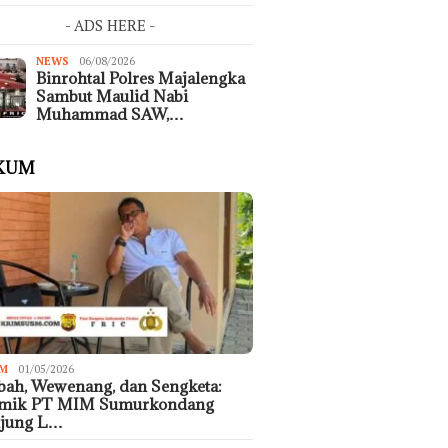
- ADS HERE -
NEWS
06/08/2026
Binrohtal Polres Majalengka
Sambut Maulid Nabi
Muhammad SAW,…
KUM
M
01/05/2026
ah, Wewenang, dan Sengketa:
emik PT MIM Sumurkondang
ujung L…