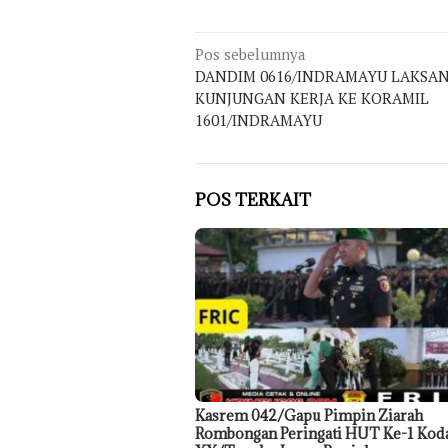
Navigasi
Pos sebelumnya
DANDIM 0616/INDRAMAYU LAKSA
pos
KUNJUNGAN KERJA KE KORAMIL
1601/INDRAMAYU
POS TERKAIT
Kasrem 042/Gapu Pimpin Ziarah
Rombongan Peringati HUT Ke-1 Ko