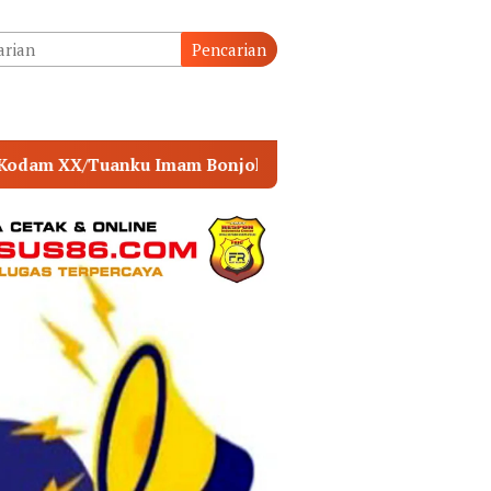
tutup
Pencarian
jol
POLSEK MUARA SABAK TIMUR PERKUAT SINER