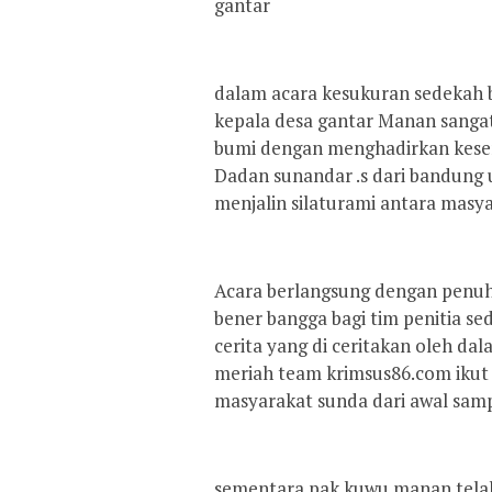
gantar
dalam acara kesukuran sedekah 
kepala desa gantar Manan sang
bumi dengan menghadirkan kese
Dadan sunandar .s dari bandung
menjalin silaturami antara mas
Acara berlangsung dengan penu
bener bangga bagi tim penitia s
cerita yang di ceritakan oleh da
meriah team krimsus86.com ikut 
masyarakat sunda dari awal sampa
sementara pak kuwu manan telah