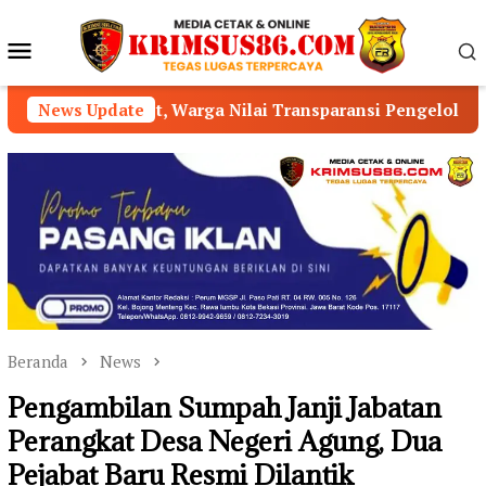
Loncat
ke
Menu
konten
Mobile
ilai Transparansi Pengelolaan Dana Desa Masih Minim
News Update
Beranda
News
Pengambilan Sumpah Janji Jabatan
Perangkat Desa Negeri Agung, Dua
Pejabat Baru Resmi Dilantik