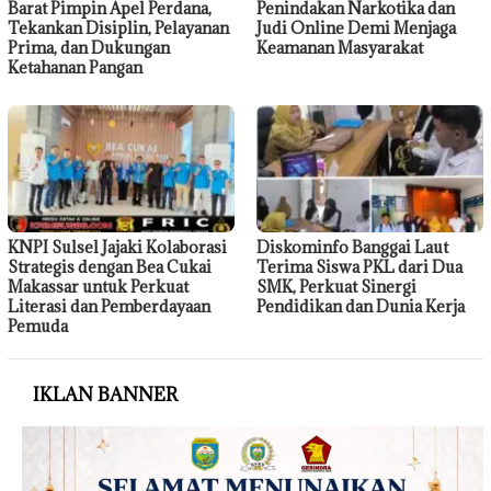
Barat Pimpin Apel Perdana,
Penindakan Narkotika dan
Tekankan Disiplin, Pelayanan
Judi Online Demi Menjaga
Prima, dan Dukungan
Keamanan Masyarakat
Ketahanan Pangan
KNPI Sulsel Jajaki Kolaborasi
Diskominfo Banggai Laut
Strategis dengan Bea Cukai
Terima Siswa PKL dari Dua
Makassar untuk Perkuat
SMK, Perkuat Sinergi
Literasi dan Pemberdayaan
Pendidikan dan Dunia Kerja
Pemuda
IKLAN BANNER