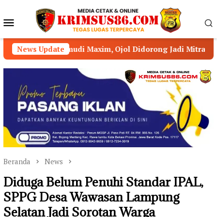
Loncat
ke
Menu
konten
Mobile
udi Maxim, Ojol Didorong Jadi Mitra Strategis Kamtibmas
News Update
Beranda
News
Diduga Belum Penuhi Standar IPAL,
SPPG Desa Wawasan Lampung
Selatan Jadi Sorotan Warga