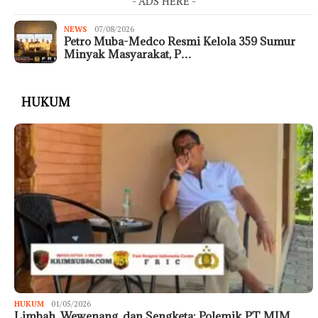
- ADS HERE -
NEWS
07/08/2026
Petro Muba-Medco Resmi Kelola 359 Sumur
Minyak Masyarakat, P…
HUKUM
HUKUM
01/05/2026
Limbah, Wewenang, dan Sengketa: Polemik PT MIM