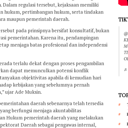
 Dalam regulasi tersebut, kejaksaan memiliki
 hukum, pertimbangan hukum, serta tindakan
ara maupun pemerintah daerah.
TIK
ebut pada prinsipnya bersifat konsultatif, bukan
@
trasi pemerintahan. Karena itu, pendampingan
K
etap menjaga batas profesional dan independensi
M
T
O
erada terlalu dekat dengan proses pengambilan
♬ 
rkan dapat memunculkan potensi konflik
anyakan objektivitas apabila di kemudian hari
hadap kebijakan yang sebelumnya pernah
 ujar Ade Muksin.
TOP
emerintahan daerah sebenarnya telah tersedia
ang berfungsi menjaga akuntabilitas
gian Hukum pemerintah daerah yang melakukan
nspektorat Daerah sebagai pengawas internal,