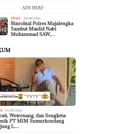
- ADS HERE -
NEWS
06/08/2026
Binrohtal Polres Majalengka
Sambut Maulid Nabi
Muhammad SAW,…
KUM
M
01/05/2026
ah, Wewenang, dan Sengketa:
emik PT MIM Sumurkondang
ujung L…