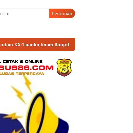
tutup
Pencarian
ol
POLSEK MUARA SABAK TIMUR PERKUAT SINERG