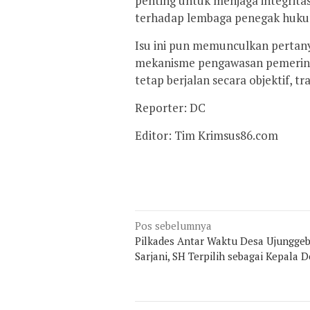
penting untuk menjaga integrita
terhadap lembaga penegak huk
Isu ini pun memunculkan pertany
mekanisme pengawasan pemerint
tetap berjalan secara objektif, t
Reporter: DC
Editor: Tim Krimsus86.com
Navigasi
Pos sebelumnya
Pilkades Antar Waktu Desa Ujunggeb
pos
Sarjani, SH Terpilih sebagai Kepala 