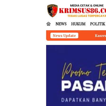
Loncat
tutup
ke
konten
NEWS
HUKUM
POLITIK
Kasrem 042/Gapu Pimpin Ziarah R
News Update