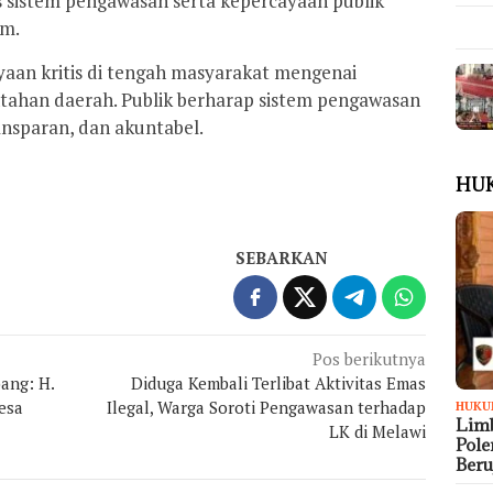
s sistem pengawasan serta kepercayaan publik
um.
aan kritis di tengah masyarakat mengenai
ahan daerah. Publik berharap sistem pengawasan
ransparan, dan akuntabel.
HU
SEBARKAN
Pos berikutnya
ang: H.
Diduga Kembali Terlibat Aktivitas Emas
Desa
Ilegal, Warga Soroti Pengawasan terhadap
HUKU
Limb
LK di Melawi
Pol
Ber