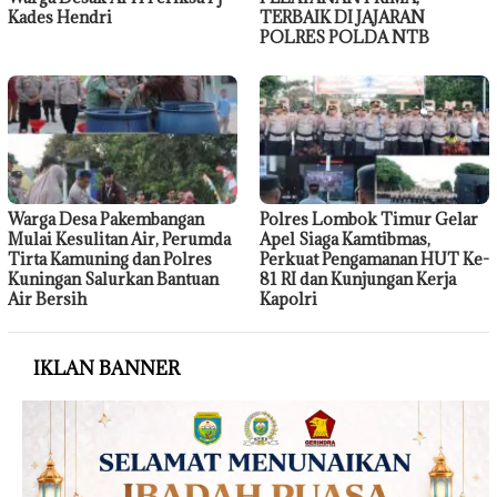
Kades Hendri
TERBAIK DI JAJARAN
POLRES POLDA NTB
Warga Desa Pakembangan
Polres Lombok Timur Gelar
Mulai Kesulitan Air, Perumda
Apel Siaga Kamtibmas,
Tirta Kamuning dan Polres
Perkuat Pengamanan HUT Ke-
Kuningan Salurkan Bantuan
81 RI dan Kunjungan Kerja
Air Bersih
Kapolri
IKLAN BANNER