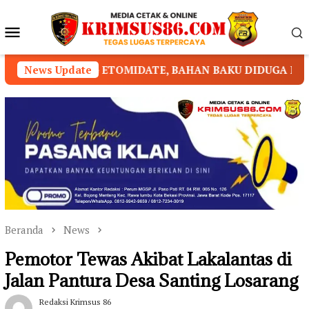
Loncat
ke
Menu
konten
Mobile
TOMIDATE, BAHAN BAKU DIDUGA DIPASOK DARI KAMBO
News Update
Beranda
News
Pemotor Tewas Akibat Lakalantas di
Jalan Pantura Desa Santing Losarang
Redaksi Krimsus 86