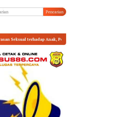
tutup
Pencarian
aku Ditangkap
Peringati HUT ke-1 Kodam XX/TIB, K