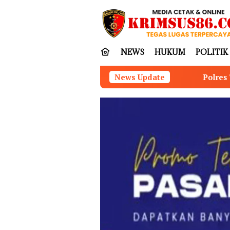
Loncat
tutup
ke
konten
NEWS
HUKUM
POLITIK
Polres Tapanuli Selatan Ungkap Kasus 
News Update