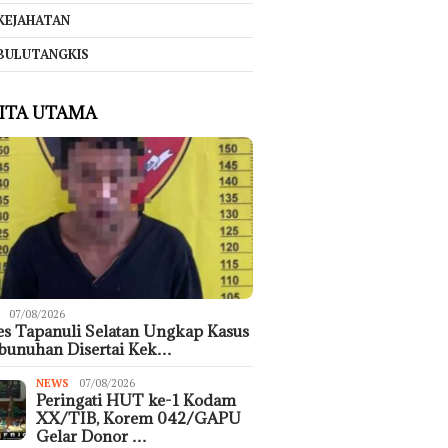
KEJAHATAN
BULUTANGKIS
ITA UTAMA
07/08/2026
es Tapanuli Selatan Ungkap Kasus
bunuhan Disertai Kek…
NEWS
07/08/2026
Peringati HUT ke-1 Kodam
XX/TIB, Korem 042/GAPU
Gelar Donor …