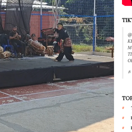
TIK
@
K
M
T
O
♬ 
TOP