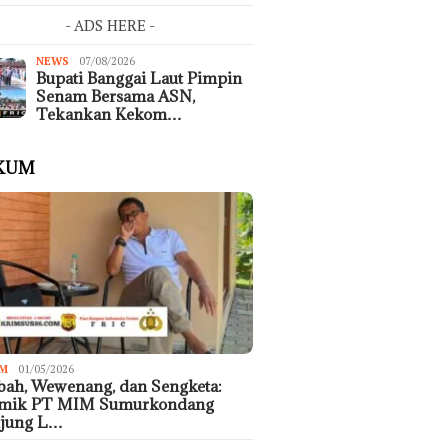
- ADS HERE -
NEWS
07/08/2026
Bupati Banggai Laut Pimpin
Senam Bersama ASN,
Tekankan Kekom…
KUM
M
01/05/2026
ah, Wewenang, dan Sengketa:
emik PT MIM Sumurkondang
ujung L…