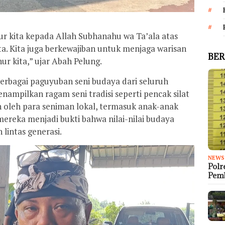
ur kita kepada Allah Subhanahu wa Ta’ala atas
a. Kita juga berkewajiban untuk menjaga warisan
BER
hur kita,” ujar Abah Pelung.
 berbagai paguyuban seni budaya dari seluruh
ampilkan ragam seni tradisi seperti pencak silat
n oleh para seniman lokal, termasuk anak-anak
ereka menjadi bukti bahwa nilai-nilai budaya
 lintas generasi.
NEWS
Polr
Pem