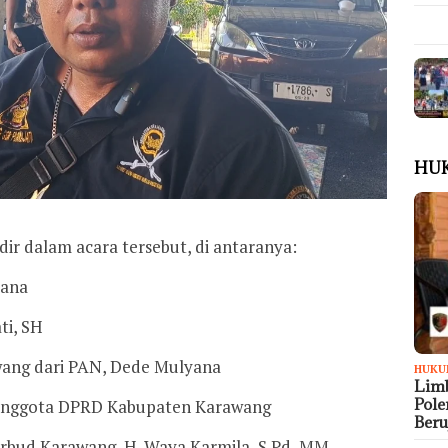
HU
ir dalam acara tersebut, di antaranya:
mana
ti, SH
ang dari PAN, Dede Mulyana
HUKU
Limb
Pol
 Anggota DPRD Kabupaten Karawang
Ber
rbud Karawang, H. Waya Karmila, S.Pd, MM