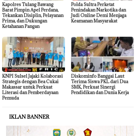
Kapolres Tulang Bawang
Polda Sultra Perketat
Barat Pimpin Apel Perdana,
Penindakan Narkotika dan
Tekankan Disiplin, Pelayanan
Judi Online Demi Menjaga
Prima, dan Dukungan
Keamanan Masyarakat
Ketahanan Pangan
KNPI Sulsel Jajaki Kolaborasi
Diskominfo Banggai Laut
Strategis dengan Bea Cukai
Terima Siswa PKL dari Dua
Makassar untuk Perkuat
SMK, Perkuat Sinergi
Literasi dan Pemberdayaan
Pendidikan dan Dunia Kerja
Pemuda
IKLAN BANNER