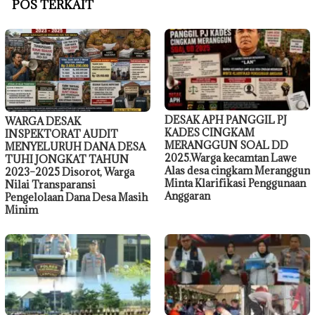
POS TERKAIT
DESAK APH PANGGIL PJ
WARGA DESAK
KADES CINGKAM
INSPEKTORAT AUDIT
MERANGGUN SOAL DD
MENYELURUH DANA DESA
2025.Warga kecamtan Lawe
TUHI JONGKAT TAHUN
Alas desa cingkam Meranggun
2023–2025 Disorot, Warga
Minta Klarifikasi Penggunaan
Nilai Transparansi
Anggaran
Pengelolaan Dana Desa Masih
Minim