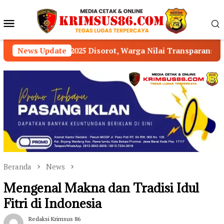
Loncat
ke
Menu
konten
Mobile
t, Warga Nilai Transparansi Pengelolaan Dana Desa M
News Update
Beranda
News
Mengenal Makna dan Tradisi Idul
Fitri di Indonesia
Redaksi Krimsus 86