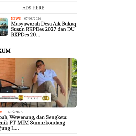
- ADS HERE -
NEWS
07/08/2026
Musyawarah Desa Aik Bukaq
Susun RKPDes 2027 dan DU
RKPDes 20…
KUM
M
01/05/2026
ah, Wewenang, dan Sengketa:
emik PT MIM Sumurkondang
ujung L…