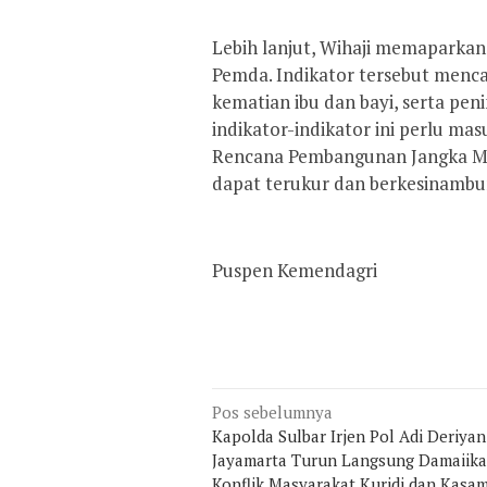
Lebih lanjut, Wihaji memaparkan
Pemda. Indikator tersebut menc
kematian ibu dan bayi, serta pen
indikator-indikator ini perlu m
Rencana Pembangunan Jangka M
dapat terukur dan berkesinambu
Puspen Kemendagri
Navigasi
Pos sebelumnya
Kapolda Sulbar Irjen Pol Adi Deriyan
pos
Jayamarta Turun Langsung Damaiik
Konflik Masyarakat Kuridi dan Kasa