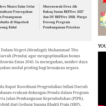
lres Muara Enim Gelar
Musyawarah Desa Aik
sialisasi Pencegahan
Bukaq Susun RKPDes 2027
n Penanganan
dan DU RKPDes 2028, Warga
rhutla di Mapolsek
Dorong Program
wang Kidul
Pembangunan Prioritas
YOU
ri Dalam Negeri (Mendagri) Muhammad Tito
aerah (Pemda) agar mengoptimalkan bonus
onesia Emas 2045. Ia menegaskan, sumber daya
pakan modal penting bagi kemajuan negara.
da Rapat Koordinasi Pengendalian Inflasi Daerah
ahasan evaluasi dukungan Pemda dalam Program
eta Jalan Pembangunan Kependudukan (PJPK).
hybrid dari Gedung Sasana Bhakti Praja (SBP),