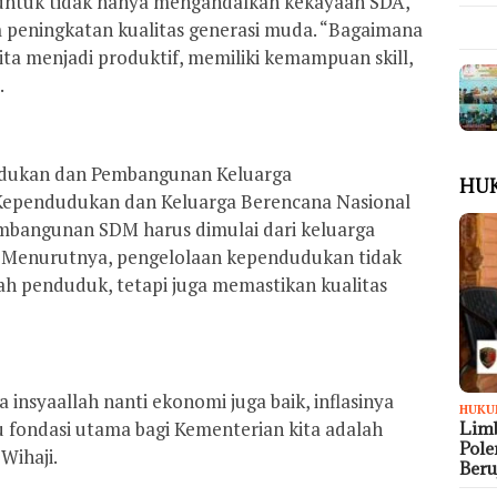
ntuk tidak hanya mengandalkan kekayaan SDA,
peningkatan kualitas generasi muda. “Bagaimana
a menjadi produktif, memiliki kemampuan skill,
.
udukan dan Pembangunan Keluarga
HU
ependudukan dan Keluarga Berencana Nasional
mbangunan SDM harus dimulai dari keluarga
t. Menurutnya, pengelolaan kependudukan tidak
ah penduduk, tetapi juga memastikan kualitas
a insyaallah nanti ekonomi juga baik, inflasinya
HUKU
tu fondasi utama bagi Kementerian kita adalah
Limb
Pol
Wihaji.
Ber