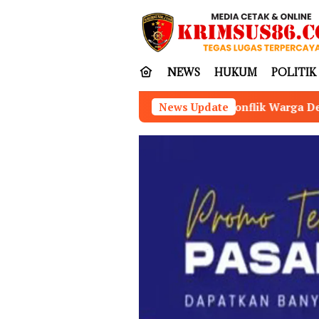
Loncat
tutup
ke
konten
NEWS
HUKUM
POLITIK
Mediasi Konflik Warga Desa Kurup dan PT Karya Inti Ta
News Update