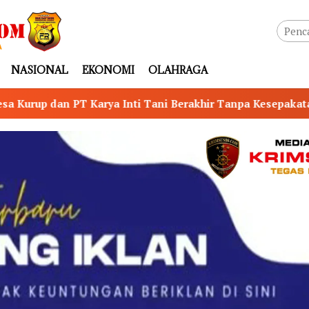
NASIONAL
EKONOMI
OLAHRAGA
ni Berakhir Tanpa Kesepakatan, LSM RIB OKU dan HAM-RI 