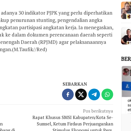
 adanya 30 indikator PJPK yang perlu diperhatikan
akup penurunan stunting, pengendalian angka
ingkatan partisipasi angkatan kerja. Ia menegaskan,
asuk ke dalam dokumen perencanaan daerah seperti
enengah Daerah (RPJMD) agar pelaksanaannya
ngan.(M.Taufik//Red)
BER
SEBARKAN
Pos berikutnya
Rapat Khusus SMSI Kabupaten/Kota Se-
an
Sumsel, Ketum Firdaus Perjuangankan
mbang di
Stimulus Ekonomi untuk Pers