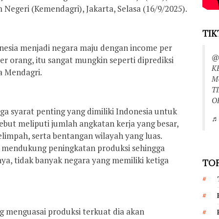
Negeri (Kemendagri), Jakarta, Selasa (16/9/2025).
TIK
onesia menjadi negara maju dengan income per
@
er orang, itu sangat mungkin seperti diprediksi
K
a Mendagri.
M
T
O
iga syarat penting yang dimiliki Indonesia untuk
♬ 
ebut meliputi jumlah angkatan kerja yang besar,
impah, serta bentangan wilayah yang luas.
at mendukung peningkatan produksi sehingga
, tidak banyak negara yang memiliki ketiga
TOP
g menguasai produksi terkuat dia akan