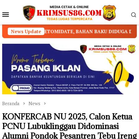
Loncat
ke
Menu
konten
Mobile
ETOMIDATE, BAHAN BAKU DIDUGA DIPASOK DARI KAMBO
News Update
Beranda
News
KONFERCAB NU 2025, Calon Ketua
PCNU Lubuklinggau Didominasi
Alumni Pondok Pesantren Tebu Ireng