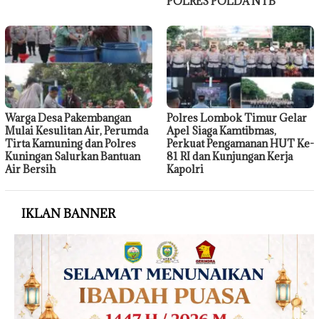
POLRES POLDA NTB
Warga Desa Pakembangan
Polres Lombok Timur Gelar
Mulai Kesulitan Air, Perumda
Apel Siaga Kamtibmas,
Tirta Kamuning dan Polres
Perkuat Pengamanan HUT Ke-
Kuningan Salurkan Bantuan
81 RI dan Kunjungan Kerja
Air Bersih
Kapolri
IKLAN BANNER