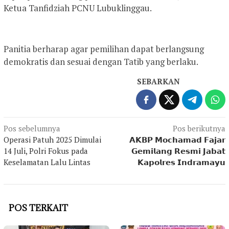
Ketua Tanfidziah PCNU Lubuklinggau.
Panitia berharap agar pemilihan dapat berlangsung
demokratis dan sesuai dengan Tatib yang berlaku.
SEBARKAN
Navigasi
Pos sebelumnya
Pos berikutnya
Operasi Patuh 2025 Dimulai
𝗔𝗞𝗕𝗣 𝗠𝗼𝗰𝗵𝗮𝗺𝗮𝗱 𝗙𝗮𝗷𝗮𝗿
pos
14 Juli, Polri Fokus pada
𝗚𝗲𝗺𝗶𝗹𝗮𝗻𝗴 𝗥𝗲𝘀𝗺𝗶 𝗝𝗮𝗯𝗮𝘁
Keselamatan Lalu Lintas
𝗞𝗮𝗽𝗼𝗹𝗿𝗲𝘀 𝗜𝗻𝗱𝗿𝗮𝗺𝗮𝘆𝘂
POS TERKAIT