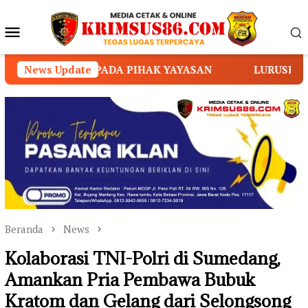
Loncat
ke
Menu
konten
Mobile
 YAYASAN
News Update
LURUSKAN ISU ILLEGAL LOGGING DI KA
Beranda
News
Kolaborasi TNI-Polri di Sumedang,
Amankan Pria Pembawa Bubuk
Kratom dan Gelang dari Selongsong