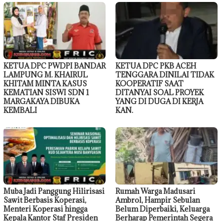
KETUA DPC PWDPI BANDAR
KETUA DPC PKB ACEH
LAMPUNG M. KHAIRUL
TENGGARA DINILAI TIDAK
KHITAM MINTA KASUS
KOOPERATIF SAAT
KEMATIAN SISWI SDN 1
DITANYAI SOAL PROYEK
MARGAKAYA DIBUKA
YANG DI DUGA DI KERJA
KEMBALI
KAN.
Muba Jadi Panggung Hilirisasi
Rumah Warga Madusari
Sawit Berbasis Koperasi,
Ambrol, Hampir Sebulan
Menteri Koperasi hingga
Belum Diperbaiki, Keluarga
Kepala Kantor Staf Presiden
Berharap Pemerintah Segera