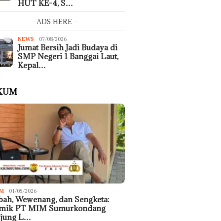
HUT KE-4, S…
- ADS HERE -
NEWS
07/08/2026
Jumat Bersih Jadi Budaya di
SMP Negeri 1 Banggai Laut,
Kepal…
KUM
M
01/05/2026
ah, Wewenang, dan Sengketa:
emik PT MIM Sumurkondang
ujung L…