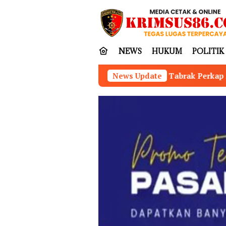
Loncat
tutup
ke
konten
NEWS
HUKUM
POLITIK
Tabrak Perkap Eksekusi Fidusia, Prak
News Update