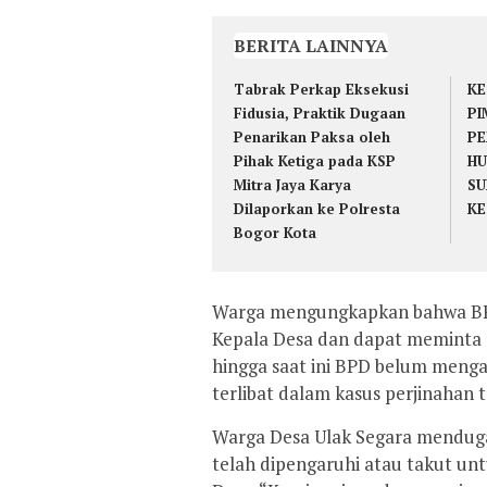
BERITA LAINNYA
Tabrak Perkap Eksekusi
KE
Fidusia, Praktik Dugaan
PI
Penarikan Paksa oleh
PE
Pihak Ketiga pada KSP
HU
Mitra Jaya Karya
SU
Dilaporkan ke Polresta
KE
Bogor Kota
Warga mengungkapkan bahwa BPD
Kepala Desa dan dapat meminta 
hingga saat ini BPD belum menga
terlibat dalam kasus perjinahan t
Warga Desa Ulak Segara mendug
telah dipengaruhi atau takut un