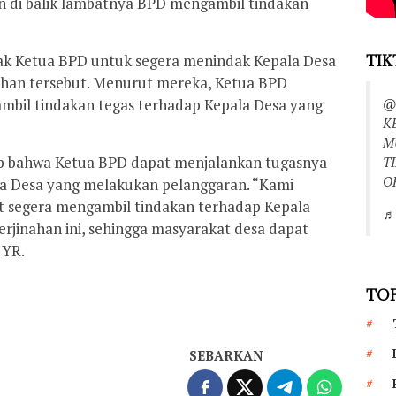
n di balik lambatnya BPD mengambil tindakan
ak Ketua BPD untuk segera menindak Kepala Desa
TIK
nahan tersebut. Menurut mereka, Ketua BPD
@
bil tindakan tegas terhadap Kepala Desa yang
K
M
p bahwa Ketua BPD dapat menjalankan tugasnya
T
O
a Desa yang melakukan pelanggaran. “Kami
 segera mengambil tindakan terhadap Kepala
♬ 
erjinahan ini, sehingga masyarakat desa dapat
 YR.
TOP
SEBARKAN