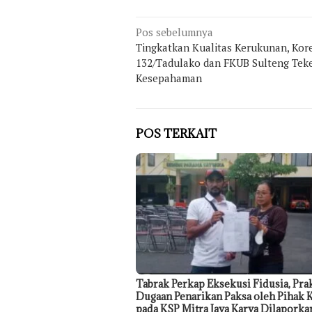
Navigasi
Pos sebelumnya
Tingkatkan Kualitas Kerukunan, Ko
pos
132/Tadulako dan FKUB Sulteng Tek
Kesepahaman
POS TERKAIT
Tabrak Perkap Eksekusi Fidusia, Pra
Dugaan Penarikan Paksa oleh Pihak K
pada KSP Mitra Jaya Karya Dilaporka