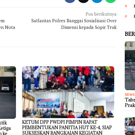
Pos berikutnya
rem
Satlantas Polres Banggai Sosialisasi Over
en Nota
Dimensi kepada Sopir Truk
BER
NEWS
Tabr
Prak
KETUM DPP PWDPI PIMPIN RAPAT
ktik
PEMBENTUKAN PANITIA HUT KE-4, SIAP
etiga
SUKSESKAN RANGKAIAN KEGIATAN
n ke