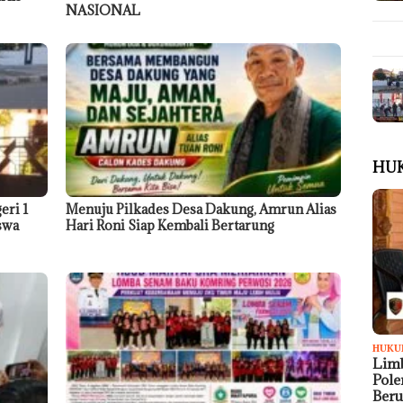
NASIONAL
HU
eri 1
Menuju Pilkades Desa Dakung, Amrun Alias
swa
Hari Roni Siap Kembali Bertarung
HUKU
Limb
Pol
Ber