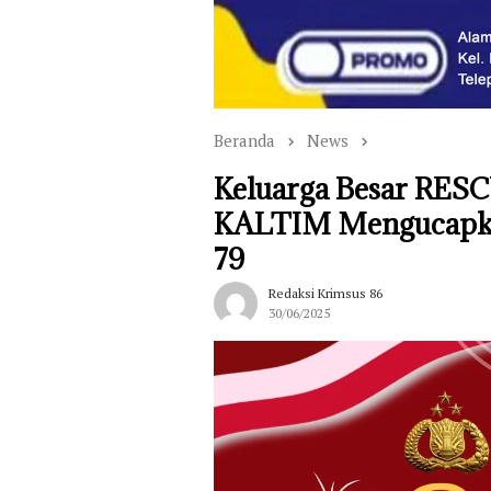
Beranda
News
Keluarga Besar RES
KALTIM Mengucapka
79
Redaksi Krimsus 86
30/06/2025