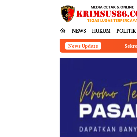
Loncat
tutup
ke
konten
NEWS
HUKUM
POLITIK
Sekretaris PWDPI Lampung Gali
News Update