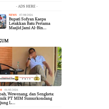
- ADS HERE -
NEWS
07/08/2026
Bupati Sofyan Kaepa
Letakkan Batu Pertama
Masjid Jami Al-Bin…
KUM
M
01/05/2026
ah, Wewenang, dan Sengketa:
emik PT MIM Sumurkondang
ujung L…