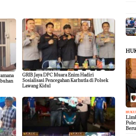
HU
GRIB Jaya DPC Muara Enim Hadiri
ramana
Sosialisasi Pencegahan Karhutla di Polsek
ubuhan
Lawang Kidul
HUKU
Limb
Pol
Ber