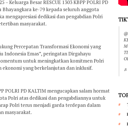
2025 – Keluarga Besar RESCUE 1303 KBPP POLRI PD
Bhayangkara ke-79 kepada seluruh anggota
eka mengapresiasi dedikasi dan pengabdian Polri
TIK
tertiban masyarakat.
@
K
M
dukung Percepatan Transformasi Ekonomi yang
T
ju Indonesia Emas”, peringatan Dirgahayu
O
 momentum untuk meningkatkan komitmen Polri
konomi yang berkelanjutan dan inklusif.
♬ 
BPP POLRI PD KALTIM mengucapkan salam hormat
TOP
ta Polri atas dedikasi dan pengabdiannya untuk
rap Polri terus menjadi garda terdepan dalam
an masyarakat.