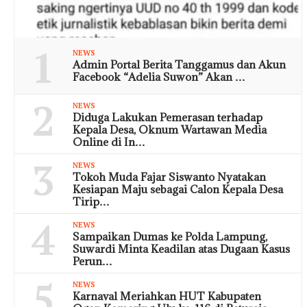
1
NEWS
Admin Portal Berita Tanggamus dan Akun
Facebook “Adelia Suwon” Akan …
2
NEWS
Diduga Lakukan Pemerasan terhadap
Kepala Desa, Oknum Wartawan Media
Online di In…
3
NEWS
Tokoh Muda Fajar Siswanto Nyatakan
Kesiapan Maju sebagai Calon Kepala Desa
Tirip…
4
NEWS
Sampaikan Dumas ke Polda Lampung,
Suwardi Minta Keadilan atas Dugaan Kasus
Perun…
5
NEWS
Karnaval Meriahkan HUT Kabupaten