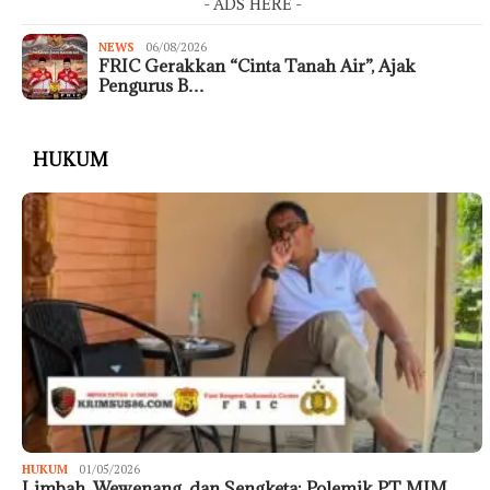
- ADS HERE -
NEWS
06/08/2026
FRIC Gerakkan “Cinta Tanah Air”, Ajak
Pengurus B…
HUKUM
HUKUM
01/05/2026
Limbah, Wewenang, dan Sengketa: Polemik PT MIM