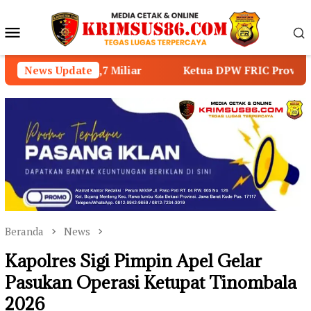
Loncat
ke
Menu
konten
Mobile
ar
News Update
Ketua DPW FRIC Provinsi Jambi Ajak Masyarakat 
Beranda
News
Kapolres Sigi Pimpin Apel Gelar
Pasukan Operasi Ketupat Tinombala
2026