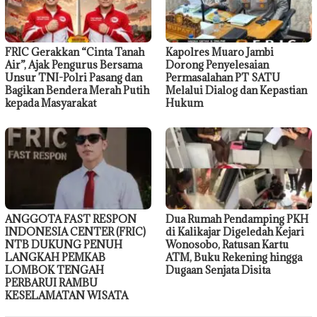
FRIC Gerakkan “Cinta Tanah
Kapolres Muaro Jambi
Air”, Ajak Pengurus Bersama
Dorong Penyelesaian
Unsur TNI-Polri Pasang dan
Permasalahan PT SATU
Bagikan Bendera Merah Putih
Melalui Dialog dan Kepastian
kepada Masyarakat
Hukum
ANGGOTA FAST RESPON
Dua Rumah Pendamping PKH
INDONESIA CENTER (FRIC)
di Kalikajar Digeledah Kejari
NTB DUKUNG PENUH
Wonosobo, Ratusan Kartu
LANGKAH PEMKAB
ATM, Buku Rekening hingga
LOMBOK TENGAH
Dugaan Senjata Disita
PERBARUI RAMBU
KESELAMATAN WISATA