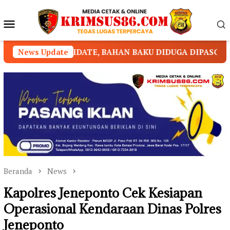
Loncat
ke
Menu
konten
Mobile
E, BAHAN BAKU DIDUGA DIPASOK DARI KAMBOJA
News Update
Beranda
News
Kapolres Jeneponto Cek Kesiapan
Operasional Kendaraan Dinas Polres
Jeneponto