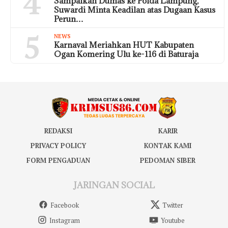
4
Sampaikan Dumas ke Polda Lampung,
Suwardi Minta Keadilan atas Dugaan Kasus
Perun…
5
NEWS
Karnaval Meriahkan HUT Kabupaten
Ogan Komering Ulu ke-116 di Baturaja
REDAKSI
KARIR
PRIVACY POLICY
KONTAK KAMI
FORM PENGADUAN
PEDOMAN SIBER
JARINGAN SOCIAL
Facebook
Twitter
Instagram
Youtube