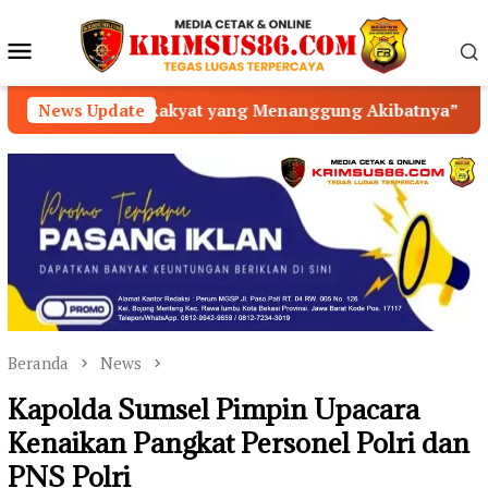
Loncat
ke
Menu
konten
Mobile
akyat yang Menanggung Akibatnya”
News Update
Satlantas Polres
Beranda
News
Kapolda Sumsel Pimpin Upacara
Kenaikan Pangkat Personel Polri dan
PNS Polri