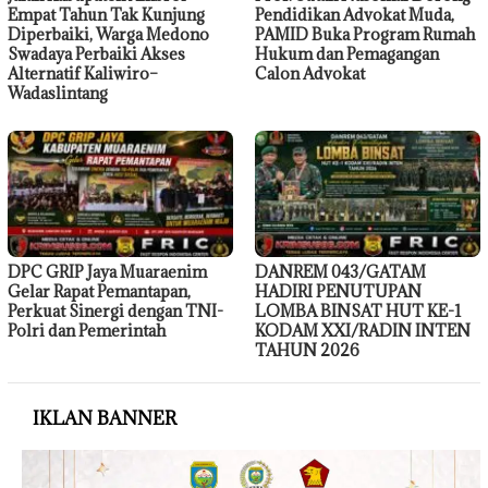
Empat Tahun Tak Kunjung
Pendidikan Advokat Muda,
Diperbaiki, Warga Medono
PAMID Buka Program Rumah
Swadaya Perbaiki Akses
Hukum dan Pemagangan
Alternatif Kaliwiro–
Calon Advokat
Wadaslintang
DPC GRIP Jaya Muaraenim
DANREM 043/GATAM
Gelar Rapat Pemantapan,
HADIRI PENUTUPAN
Perkuat Sinergi dengan TNI-
LOMBA BINSAT HUT KE-1
Polri dan Pemerintah
KODAM XXI/RADIN INTEN
TAHUN 2026
IKLAN BANNER