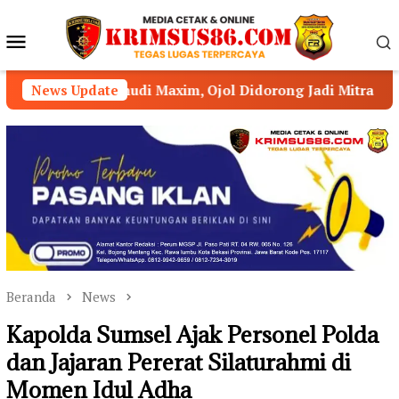
Loncat
ke
Menu
konten
Mobile
emudi Maxim, Ojol Didorong Jadi Mitra Strategis Kamtibma
News Update
Beranda
News
Kapolda Sumsel Ajak Personel Polda
dan Jajaran Pererat Silaturahmi di
Momen Idul Adha