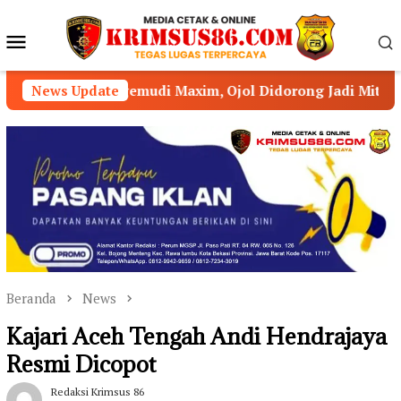
Loncat
ke
Menu
konten
Mobile
engemudi Maxim, Ojol Didorong Jadi Mitra Strategis Kamti
News Update
Beranda
News
Kajari Aceh Tengah Andi Hendrajaya
Resmi Dicopot
Redaksi Krimsus 86