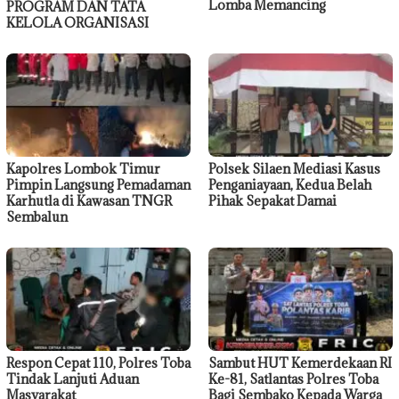
Lomba Memancing
PROGRAM DAN TATA
KELOLA ORGANISASI
Kapolres Lombok Timur
Polsek Silaen Mediasi Kasus
Pimpin Langsung Pemadaman
Penganiayaan, Kedua Belah
Karhutla di Kawasan TNGR
Pihak Sepakat Damai
Sembalun
Respon Cepat 110, Polres Toba
Sambut HUT Kemerdekaan RI
Tindak Lanjuti Aduan
Ke-81, Satlantas Polres Toba
Masyarakat
Bagi Sembako Kepada Warga