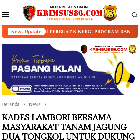
Loncat
ke
Menu
konten
Mobile
GAH PERKUAT SINERGI PROGRAM DAN TATA KELOLA ORG
News Update
Beranda
News
KADES LAMBORI BERSAMA
MASYARAKAT TANAM JAGUNG
DUA TONGKOL UNTUK DUKUNG