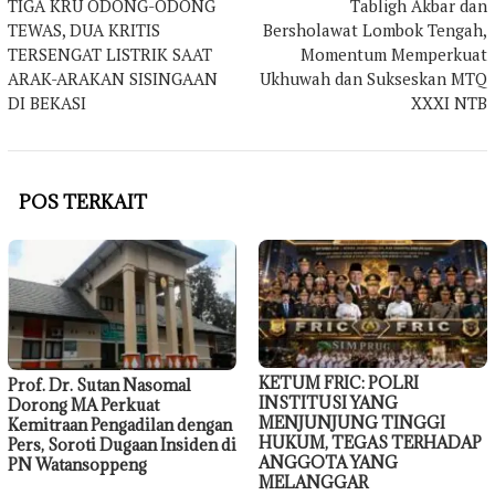
TIGA KRU ODONG-ODONG
Tabligh Akbar dan
pos
TEWAS, DUA KRITIS
Bersholawat Lombok Tengah,
TERSENGAT LISTRIK SAAT
Momentum Memperkuat
ARAK-ARAKAN SISINGAAN
Ukhuwah dan Sukseskan MTQ
DI BEKASI
XXXI NTB
POS TERKAIT
KETUM FRIC: POLRI
Prof. Dr. Sutan Nasomal
INSTITUSI YANG
Dorong MA Perkuat
MENJUNJUNG TINGGI
Kemitraan Pengadilan dengan
HUKUM, TEGAS TERHADAP
Pers, Soroti Dugaan Insiden di
ANGGOTA YANG
PN Watansoppeng
MELANGGAR