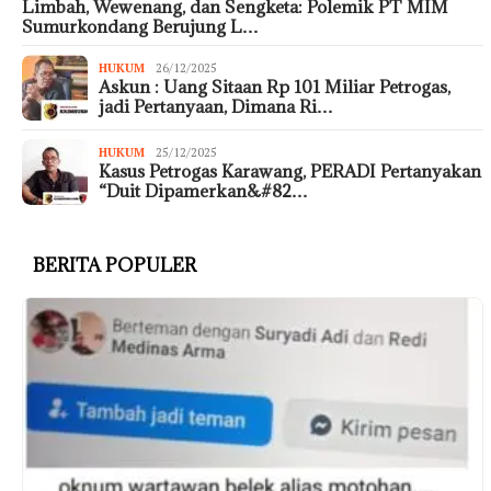
Limbah, Wewenang, dan Sengketa: Polemik PT MIM
Sumurkondang Berujung L…
HUKUM
26/12/2025
Askun : Uang Sitaan Rp 101 Miliar Petrogas,
jadi Pertanyaan, Dimana Ri…
HUKUM
25/12/2025
Kasus Petrogas Karawang, PERADI Pertanyakan
“Duit Dipamerkan&#82…
BERITA POPULER