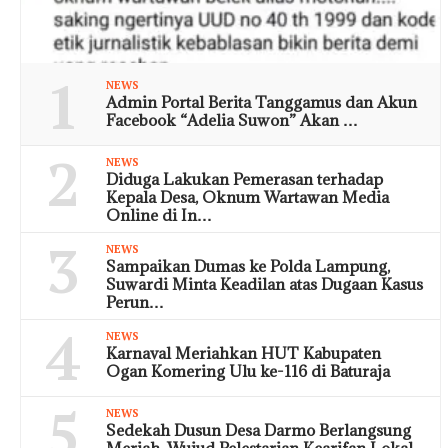
1
NEWS
Admin Portal Berita Tanggamus dan Akun
Facebook “Adelia Suwon” Akan …
2
NEWS
Diduga Lakukan Pemerasan terhadap
Kepala Desa, Oknum Wartawan Media
Online di In…
3
NEWS
Sampaikan Dumas ke Polda Lampung,
Suwardi Minta Keadilan atas Dugaan Kasus
Perun…
4
NEWS
Karnaval Meriahkan HUT Kabupaten
Ogan Komering Ulu ke-116 di Baturaja
5
NEWS
Sedekah Dusun Desa Darmo Berlangsung
Meriah, Wujud Pelestarian Kearifan Lokal