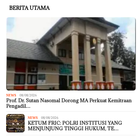
BERITA UTAMA
NEWS
08/08/2026
Prof. Dr. Sutan Nasomal Dorong MA Perkuat Kemitraan
Pengadil…
NEWS
08/08/2026
KETUM FRIC: POLRI INSTITUSI YANG
MENJUNJUNG TINGGI HUKUM, TE…