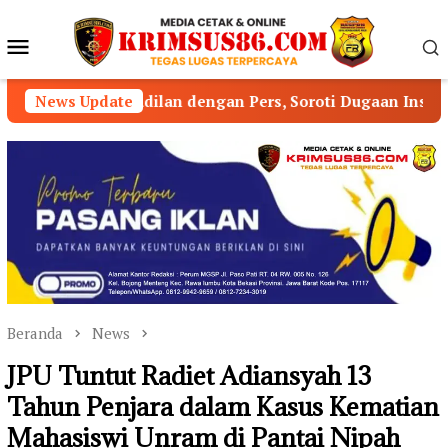
Loncat
ke
Menu
konten
Mobile
adilan dengan Pers, Soroti Dugaan Insiden di PN Watansop
News Update
Beranda
News
JPU Tuntut Radiet Adiansyah 13
Tahun Penjara dalam Kasus Kematian
Mahasiswi Unram di Pantai Nipah