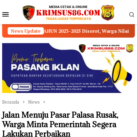
Loncat
ke
Menu
konten
Mobile
025 Disorot, Warga Nilai Transparansi Pengelolaan D
News Update
Beranda
News
Jalan Menuju Pasar Palasa Rusak,
Warga Minta Pemerintah Segera
Lakukan Perbaikan