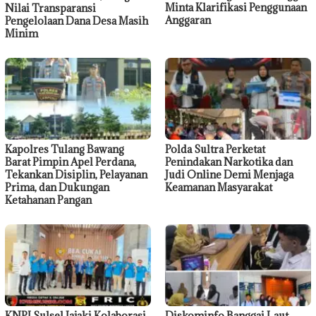
Minta Klarifikasi Penggunaan
Nilai Transparansi
Anggaran
Pengelolaan Dana Desa Masih
Minim
Kapolres Tulang Bawang
Polda Sultra Perketat
Barat Pimpin Apel Perdana,
Penindakan Narkotika dan
Tekankan Disiplin, Pelayanan
Judi Online Demi Menjaga
Prima, dan Dukungan
Keamanan Masyarakat
Ketahanan Pangan
KNPI Sulsel Jajaki Kolaborasi
Diskominfo Banggai Laut