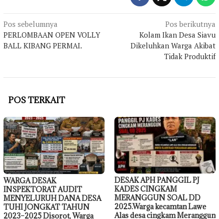
Navigasi
Pos sebelumnya
Pos berikutnya
PERLOMBAAN OPEN VOLLY
Kolam Ikan Desa Siavu
pos
BALL KIBANG PERMAI.
Dikeluhkan Warga Akibat
Tidak Produktif
POS TERKAIT
DESAK APH PANGGIL PJ
WARGA DESAK
KADES CINGKAM
INSPEKTORAT AUDIT
MERANGGUN SOAL DD
MENYELURUH DANA DESA
2025.Warga kecamtan Lawe
TUHI JONGKAT TAHUN
Alas desa cingkam Meranggun
2023–2025 Disorot, Warga