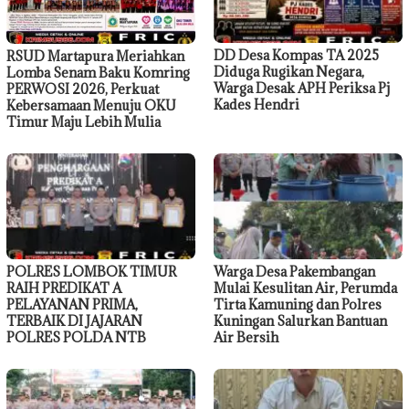
DD Desa Kompas TA 2025
RSUD Martapura Meriahkan
Diduga Rugikan Negara,
Lomba Senam Baku Komring
Warga Desak APH Periksa Pj
PERWOSI 2026, Perkuat
Kades Hendri
Kebersamaan Menuju OKU
Timur Maju Lebih Mulia
POLRES LOMBOK TIMUR
Warga Desa Pakembangan
RAIH PREDIKAT A
Mulai Kesulitan Air, Perumda
PELAYANAN PRIMA,
Tirta Kamuning dan Polres
TERBAIK DI JAJARAN
Kuningan Salurkan Bantuan
POLRES POLDA NTB
Air Bersih