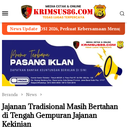
Loncat
ke
Menu
konten
Mobile
2026, Perkuat Kebersamaan Menuju OKU Timur Maju Lebih
News Update
Beranda
News
Jajanan Tradisional Masih Bertahan
di Tengah Gempuran Jajanan
Kekinian