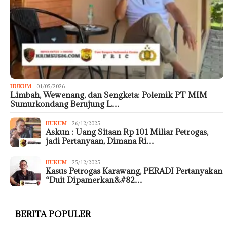
HUKUM
01/05/2026
Limbah, Wewenang, dan Sengketa: Polemik PT MIM
Sumurkondang Berujung L…
HUKUM
26/12/2025
Askun : Uang Sitaan Rp 101 Miliar Petrogas,
jadi Pertanyaan, Dimana Ri…
HUKUM
25/12/2025
Kasus Petrogas Karawang, PERADI Pertanyakan
“Duit Dipamerkan&#82…
BERITA POPULER