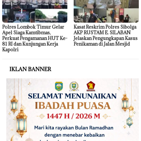
Polres Lombok Timur Gelar
Kasat Reskrim Polres Sibolga
Apel Siaga Kamtibmas,
AKP RUSTAM E. SILABAN
Perkuat Pengamanan HUT Ke-
Jelaskan Pengungkapan Kasus
81 RI dan Kunjungan Kerja
Penikaman di Jalan Mesjid
Kapolri
IKLAN BANNER