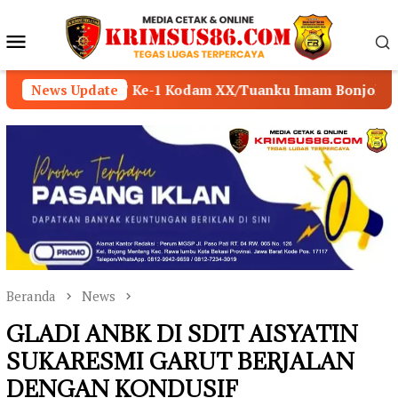
Loncat
ke
Menu
konten
Mobile
 Ke-1 Kodam XX/Tuanku Imam Bonjol
News Update
POLSEK MUAR
Beranda
News
GLADI ANBK DI SDIT AISYATIN
SUKARESMI GARUT BERJALAN
DENGAN KONDUSIF