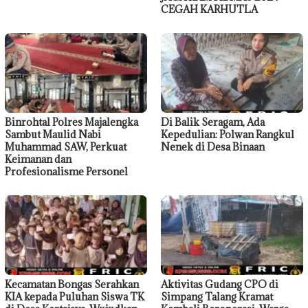
CEGAH KARHUTLA
Binrohtal Polres Majalengka
Di Balik Seragam, Ada
Sambut Maulid Nabi
Kepedulian: Polwan Rangkul
Muhammad SAW, Perkuat
Nenek di Desa Binaan
Keimanan dan
Profesionalisme Personel
Kecamatan Bongas Serahkan
Aktivitas Gudang CPO di
KIA kepada Puluhan Siswa TK
Simpang Talang Kramat