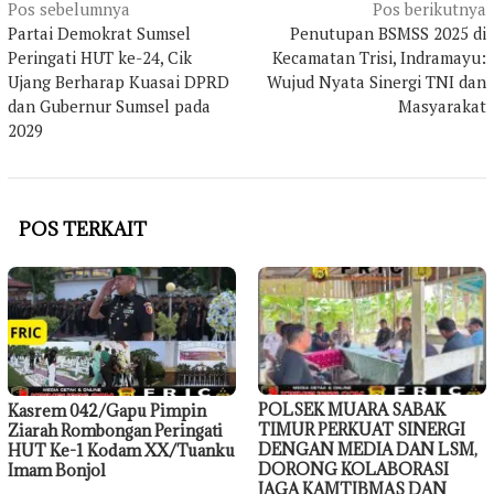
Navigasi
Pos sebelumnya
Pos berikutnya
Partai Demokrat Sumsel
Penutupan BSMSS 2025 di
pos
Peringati HUT ke-24, Cik
Kecamatan Trisi, Indramayu:
Ujang Berharap Kuasai DPRD
Wujud Nyata Sinergi TNI dan
dan Gubernur Sumsel pada
Masyarakat
2029
POS TERKAIT
POLSEK MUARA SABAK
Kasrem 042/Gapu Pimpin
TIMUR PERKUAT SINERGI
Ziarah Rombongan Peringati
DENGAN MEDIA DAN LSM,
HUT Ke-1 Kodam XX/Tuanku
DORONG KOLABORASI
Imam Bonjol
JAGA KAMTIBMAS DAN