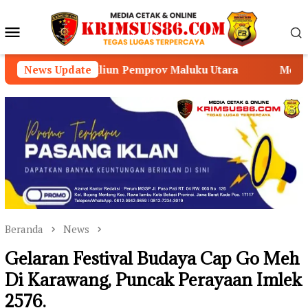
Loncat
ke
Menu
konten
Mobile
riliun Pemprov Maluku Utara
News Update
Mengurus Dokumen Kepe
Beranda
News
Gelaran Festival Budaya Cap Go Meh
Di Karawang, Puncak Perayaan Imlek
2576.