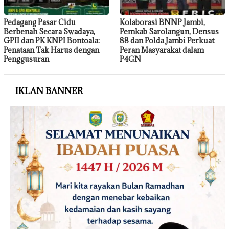
Pedagang Pasar Cidu
Kolaborasi BNNP Jambi,
Berbenah Secara Swadaya,
Pemkab Sarolangun, Densus
GPII dan PK KNPI Bontoala:
88 dan Polda Jambi Perkuat
Penataan Tak Harus dengan
Peran Masyarakat dalam
Penggusuran
P4GN
IKLAN BANNER