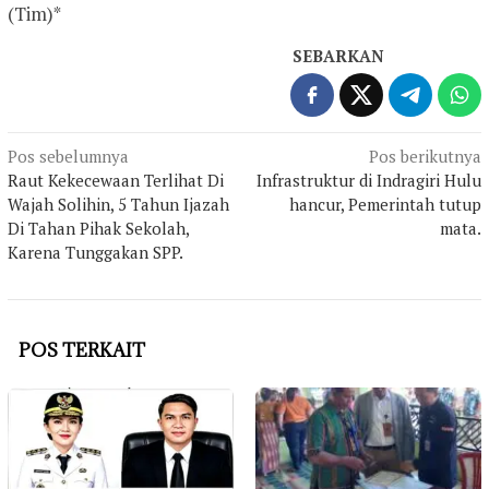
(Tim)*
SEBARKAN
Navigasi
Pos sebelumnya
Pos berikutnya
Raut Kekecewaan Terlihat Di
Infrastruktur di Indragiri Hulu
pos
Wajah Solihin, 5 Tahun Ijazah
hancur, Pemerintah tutup
Di Tahan Pihak Sekolah,
mata.
Karena Tunggakan SPP.
POS TERKAIT