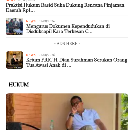
NEWS
07/08/2026
Praktisi Hukum Rasid Suka Dukung Rencana Pinjaman
Daerah Rp1…
NEWS
07/08/2026
Mengurus Dokumen Kependudukan di
Disdukcapil Karo Terkesan C…
- ADS HERE -
NEWS
07/08/2026
Ketum FRIC H. Dian Surahman Serukan Orang
Tua Awasi Anak di …
HUKUM