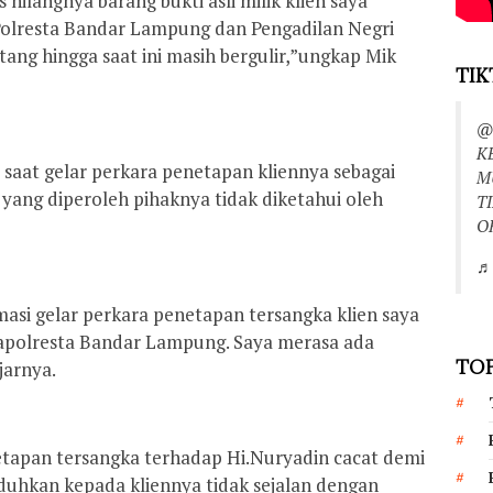
ilangnya barang bukti asli milik klien saya
Polresta Bandar Lampung dan Pengadilan Negri
tang hingga saat ini masih bergulir,”ungkap Mik
TIK
@
K
 saat gelar perkara penetapan kliennya sebagai
M
 yang diperoleh pihaknya tidak diketahui oleh
T
O
♬ 
masi gelar perkara penetapan tersangka klien saya
apolresta Bandar Lampung. Saya merasa ada
TOP
jarnya.
netapan tersangka terhadap Hi.Nuryadin cacat demi
duhkan kepada kliennya tidak sejalan dengan