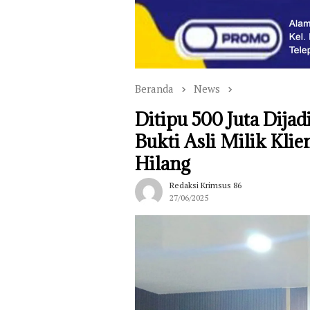
Beranda
News
Ditipu 500 Juta Dija
Bukti Asli Milik Klie
Hilang
Redaksi Krimsus 86
27/06/2025