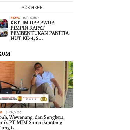
- ADS HERE -
NEWS
07/08/2026
KETUM DPP PWDPI
PIMPIN RAPAT
PEMBENTUKAN PANITIA
HUT KE-4, S…
KUM
M
01/05/2026
ah, Wewenang, dan Sengketa:
emik PT MIM Sumurkondang
ujung L…