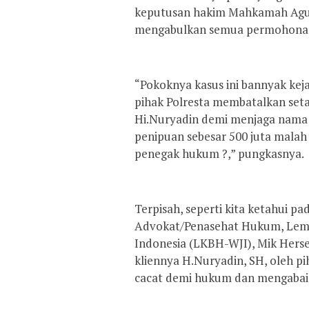
keputusan hakim Mahkamah Agun
mengabulkan semua permohonan k
“Pokoknya kasus ini bannyak kej
pihak Polresta membatalkan seta
Hi.Nuryadin demi menjaga nama b
penipuan sebesar 500 juta malah
penegak hukum ?,” pungkasnya.
Terpisah, seperti kita ketahui 
Advokat/Penasehat Hukum, Lemb
Indonesia (LKBH-WJI), Mik Hers
kliennya H.Nuryadin, SH, oleh p
cacat demi hukum dan mengaba