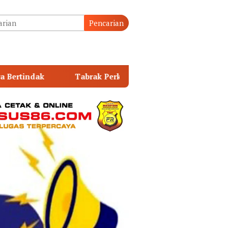
tutup
Pencarian
erkap Eksekusi Fidusia, Praktik Dugaan Penarikan Paksa ol