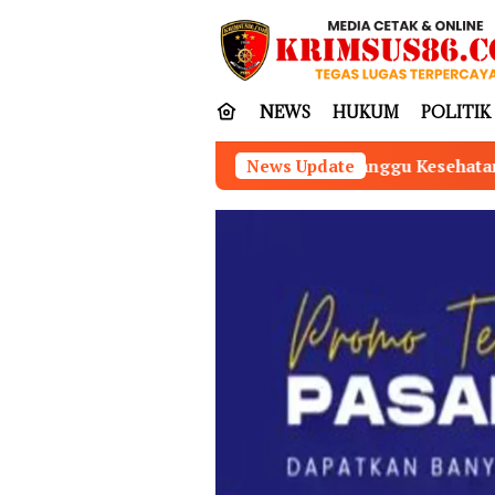
Loncat
tutup
ke
konten
NEWS
HUKUM
POLITIK
Udara PT LBP Ganggu Kesehatan Warga Terbanggi Ilir, Masy
News Update