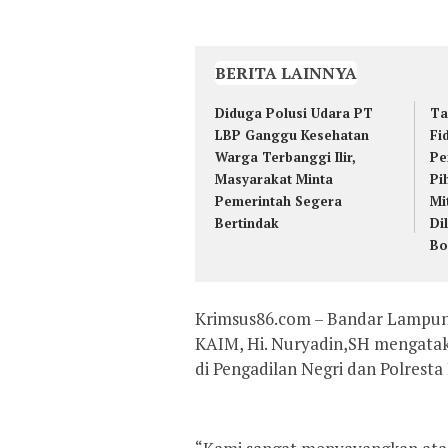
BERITA LAINNYA
Diduga Polusi Udara PT
Ta
LBP Ganggu Kesehatan
Fi
Warga Terbanggi Ilir,
Pe
Masyarakat Minta
Pi
Pemerintah Segera
Mi
Bertindak
Di
Bo
Krimsus86.com – Bandar Lampun
KAIM, Hi. Nuryadin,SH mengataka
di Pengadilan Negri dan Polrest