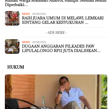
Rumah Warga Madusari Ambrol, Hampir Sebulan Belum
Diperbaiki…
NEWS
09/08/2026
RAIH JUARA UMUM DI MELAWI, LEMKARI
SINTANG GELAR KESYUKURAN …
- ADS HERE -
NEWS
09/08/2026
DUGAAN ANGGARAN PILKADES PAW
LIPULALONGO RP11 JUTA DIALIHKAN…
HUKUM