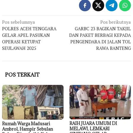
Navigasi
Pos sebelumnya
Pos berikutnya
POLRES ACEH TENGGARA
GARBC 23 BAGIKAN TAKJIL
pos
GELAR APEL PASUKAN
DAN PAKET BERBAGI KEPADA
OPERASI KETUPAT
PENGENDARA DI JALAN TOL
SEULAWAH 2025
RAWA BANTENG
POS TERKAIT
RAIH JUARA UMUM DI
Rumah Warga Madusari
MELAWI, LEMKARI
Ambrol, Hampir Sebulan