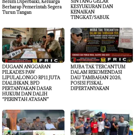
SINTANG GELAR
Belum Diperbaiki, Keluarga
KESYUKURAN DAN
Berharap Pemerintah Segera
KENAIKAN
Turun Tangan
TINGKAT/SABUK
DUGAAN ANGGARAN
MUBA TAK TERCANTUM
PILKADES PAW
DALAM REKOMENDASI
LIPULALONGO RP11 JUTA
DAU TAMBAHAN 2026,
DIALIHKAN, BPD
POSISI FISKAL
PERTANYAKAN DASAR
DIPERTANYAKAN
HUKUM DAN DALIH
“PERINTAH ATASAN”