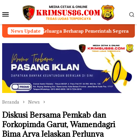
Loncat
ke
Menu
konten
Mobile
uarga Berharap Pemerintah Segera Turun Tangan
News Update
RA
Beranda
News
Diskusi Bersama Pemkab dan
Forkopimda Garut, Wamendagri
Bima Arya Jelaskan Perlunya