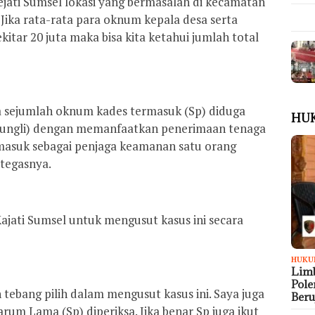
jati Sumsel lokasi yang bermasalah di kecamatan
. Jika rata-rata para oknum kepala desa serta
tar 20 juta maka bisa kita ketahui jumlah total
a sejumlah oknum kades termasuk (Sp) diduga
HU
pungli) dengan memanfaatkan penerimaan tenaga
asuk sebagai penjaga keamanan satu orang
”tegasnya.
jati Sumsel untuk mengusut kasus ini secara
HUKU
Limb
Pol
 tebang pilih dalam mengusut kasus ini. Saya juga
Ber
um Lama (Sp) diperiksa. Jika benar Sp juga ikut