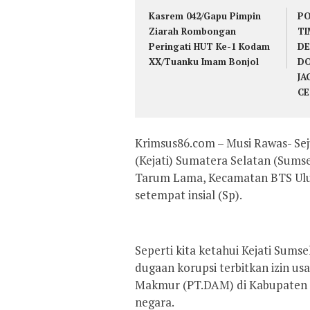
Kasrem 042/Gapu Pimpin
PO
Ziarah Rombongan
TI
Peringati HUT Ke-1 Kodam
DE
XX/Tuanku Imam Bonjol
DO
JA
CE
Krimsus86.com – Musi Rawas- Se
(Kejati) Sumatera Selatan (Sums
Tarum Lama, Kecamatan BTS Ulu,
setempat insial (Sp).
Seperti kita ketahui Kejati Sums
dugaan korupsi terbitkan izin us
Makmur (PT.DAM) di Kabupaten Mu
negara.