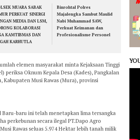
LSEK MUARA SABAK
Binrohtal Polres
MUR PERKUAT SINERGI
Majalengka Sambut Maulid
NGAN MEDIA DAN LSM,
Nabi Muhammad SAW,
RONG KOLABORASI
Perkuat Keimanan dan
GA KAMTIBMAS DAN
Profesionalisme Personel
GAH KARHUTLA
YOU
jumlah elemen masyarakat minta Kejaksaan Tinggi
el) periksa Oknum Kepala Desa (Kades), Pangkalan
 Kabupaten Musi Rawas (Mura), provinsi
el Baru-baru ini telah menetapkan lima tersangka
aha perkebunan secara ilegal PT.Dapo Agro
si Rawas seluas 5.974 Hektar lebih tanah milik