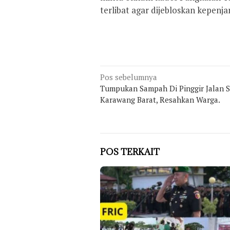
terlibat agar dijebloskan kepen
Navigasi
Pos sebelumnya
Tumpukan Sampah Di Pinggir Jalan S
pos
Karawang Barat, Resahkan Warga.
POS TERKAIT