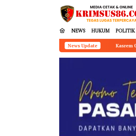
Loncat
tutup
ke
konten
NEWS
HUKUM
POLITIK
Kasrem 042/Gapu Pimpin Ziarah Romb
News Update