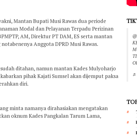
 yakni, Mantan Bupati Musi Rawas dua periode
TIK
anaman Modal dan Pelayanan Terpadu Perizinan
@
s BPMPTP, AM, Direktur PT DAM, ES serta mantan
K
g notabenenya Anggota DPRD Musi Rawas.
M
T
O
s sudah ditahan, namun mantan Kades Mulyoharjo
♬ 
ikabarkan pihak Kajati Sumsel akan dijemput paksa
rahkan diri.
TOP
yang minta namanya dirahasiakan mengatakan
ibatkan oknum Kades Pangkalan Tarum Lama,