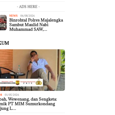
- ADS HERE -
NEWS
06/08/2026
Binrohtal Polres Majalengka
Sambut Maulid Nabi
Muhammad SAW,…
KUM
M
01/05/2026
ah, Wewenang, dan Sengketa:
emik PT MIM Sumurkondang
ujung L…