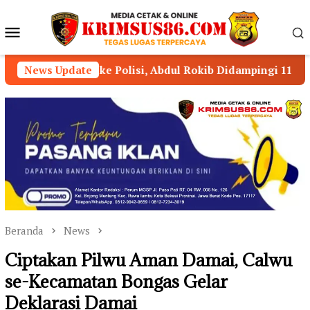
Loncat
ke
Menu
konten
Mobile
e Polisi, Abdul Rokib Didampingi 11 Pengacara
News Update
Ketu
Beranda
News
Ciptakan Pilwu Aman Damai, Calwu
se-Kecamatan Bongas Gelar
Deklarasi Damai