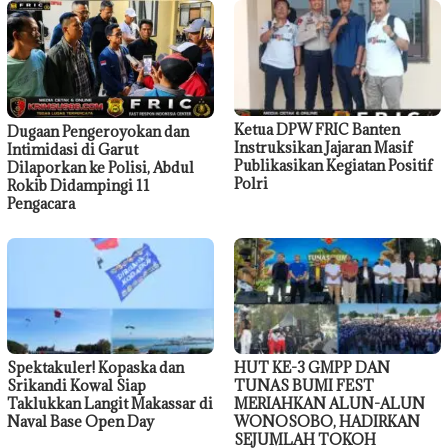
Ketua DPW FRIC Banten
Dugaan Pengeroyokan dan
Instruksikan Jajaran Masif
Intimidasi di Garut
Publikasikan Kegiatan Positif
Dilaporkan ke Polisi, Abdul
Polri
Rokib Didampingi 11
Pengacara
Spektakuler! Kopaska dan
HUT KE-3 GMPP DAN
Srikandi Kowal Siap
TUNAS BUMI FEST
Taklukkan Langit Makassar di
MERIAHKAN ALUN-ALUN
Naval Base Open Day
WONOSOBO, HADIRKAN
SEJUMLAH TOKOH