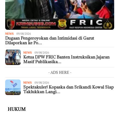
NEWS
09/08/2026
Dugaan Pengeroyokan dan Intimidasi di Garut
Dilaporkan ke Po…
NEWS
09/08/2026
Ketua DPW FRIC Banten Instruksikan Jajaran
Masif Publikasika…
- ADS HERE -
NEWS
09/08/2026
Spektakuler! Kopaska dan Srikandi Kowal Siap
Taklukkan Langi…
HUKUM