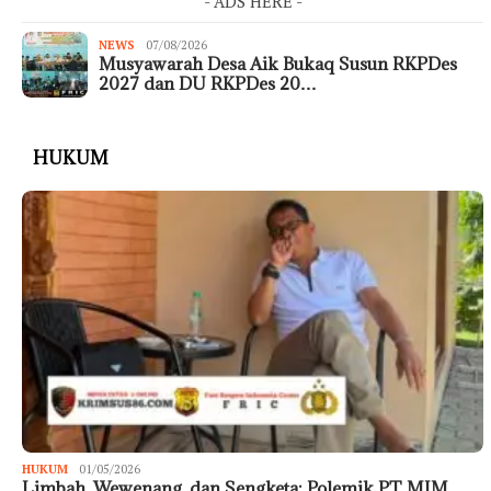
- ADS HERE -
NEWS
07/08/2026
Musyawarah Desa Aik Bukaq Susun RKPDes
2027 dan DU RKPDes 20…
HUKUM
HUKUM
01/05/2026
Limbah, Wewenang, dan Sengketa: Polemik PT MIM