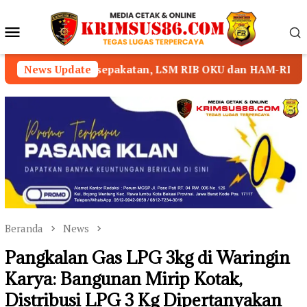
Loncat
ke
Menu
konten
Mobile
sepakatan, LSM RIB OKU dan HAM-RI Nyatakan Mundur dari 
News Update
Beranda
News
Pangkalan Gas LPG 3kg di Waringin
Karya: Bangunan Mirip Kotak,
Distribusi LPG 3 Kg Dipertanyakan