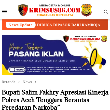
Loncat
ke
Menu
konten
Mobile
UGA DIPASOK DARI KAMBOJA
News Update
RSUD Martapura Mer
Beranda
News
Bupati Salim Fakhry Apresiasi Kinerja
Polres Aceh Tenggara Berantas
Peredaran Narkoba”