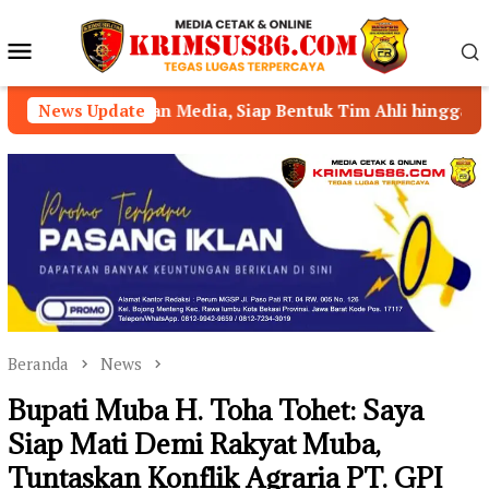
Loncat
ke
Menu
konten
Mobile
an Media, Siap Bentuk Tim Ahli hingga Kembangkan Aplikas
News Update
Beranda
News
Bupati Muba H. Toha Tohet: Saya
Siap Mati Demi Rakyat Muba,
Tuntaskan Konflik Agraria PT. GPI