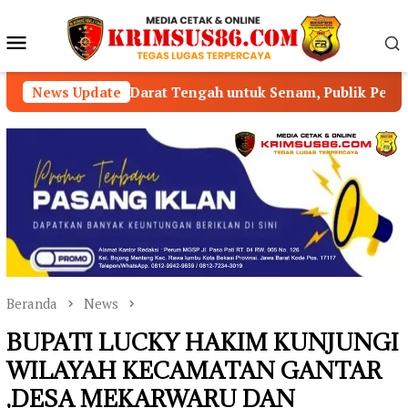
Loncat
ke
Menu
konten
Mobile
Darat Tengah untuk Senam, Publik Pertanyakan Pengawasa
News Update
Beranda
News
BUPATI LUCKY HAKIM KUNJUNGI
WILAYAH KECAMATAN GANTAR
,DESA MEKARWARU DAN