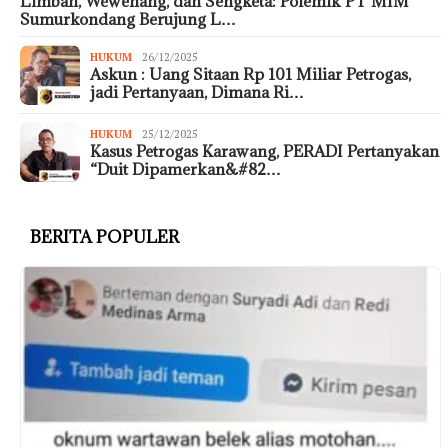
Limbah, Wewenang, dan Sengketa: Polemik PT MIM
Sumurkondang Berujung L…
HUKUM
26/12/2025
Askun : Uang Sitaan Rp 101 Miliar Petrogas,
jadi Pertanyaan, Dimana Ri…
HUKUM
25/12/2025
Kasus Petrogas Karawang, PERADI Pertanyakan
“Duit Dipamerkan&#82…
BERITA POPULER