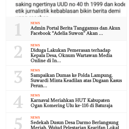
1
NEWS
Admin Portal Berita Tanggamus dan Akun
Facebook “Adelia Suwon” Akan …
2
NEWS
Diduga Lakukan Pemerasan terhadap
Kepala Desa, Oknum Wartawan Media
Online di In…
3
NEWS
Sampaikan Dumas ke Polda Lampung,
Suwardi Minta Keadilan atas Dugaan Kasus
Perun…
4
NEWS
Karnaval Meriahkan HUT Kabupaten
Ogan Komering Ulu ke-116 di Baturaja
5
NEWS
Sedekah Dusun Desa Darmo Berlangsung
Meriah, Wujud Pelestarian Kearifan Lokal