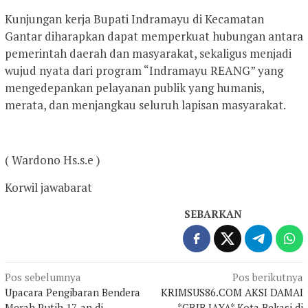
Kunjungan kerja Bupati Indramayu di Kecamatan
Gantar diharapkan dapat memperkuat hubungan antara
pemerintah daerah dan masyarakat, sekaligus menjadi
wujud nyata dari program “Indramayu REANG” yang
mengedepankan pelayanan publik yang humanis,
merata, dan menjangkau seluruh lapisan masyarakat.
( Wardono Hs.s.e )
Korwil jawabarat
SEBARKAN
Navigasi
Pos sebelumnya
Pos berikutnya
Upacara Pengibaran Bendera
KRIMSUS86.COM AKSI DAMAI
pos
Merah Putih 17-an di
*GRIB JAYA* Kota Bekasi di