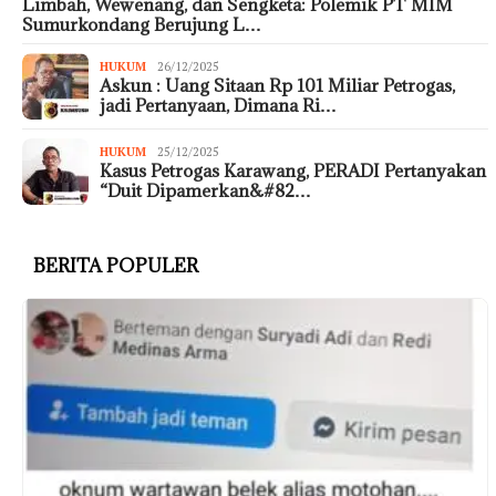
Limbah, Wewenang, dan Sengketa: Polemik PT MIM
Sumurkondang Berujung L…
HUKUM
26/12/2025
Askun : Uang Sitaan Rp 101 Miliar Petrogas,
jadi Pertanyaan, Dimana Ri…
HUKUM
25/12/2025
Kasus Petrogas Karawang, PERADI Pertanyakan
“Duit Dipamerkan&#82…
BERITA POPULER