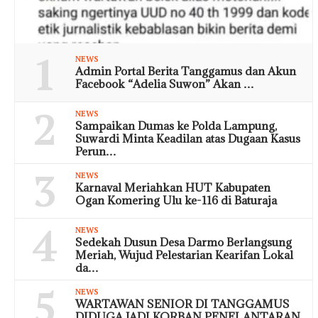
1
NEWS
Admin Portal Berita Tanggamus dan Akun
Facebook “Adelia Suwon” Akan …
2
NEWS
Sampaikan Dumas ke Polda Lampung,
Suwardi Minta Keadilan atas Dugaan Kasus
Perun…
3
NEWS
Karnaval Meriahkan HUT Kabupaten
Ogan Komering Ulu ke-116 di Baturaja
4
NEWS
Sedekah Dusun Desa Darmo Berlangsung
Meriah, Wujud Pelestarian Kearifan Lokal
da…
5
NEWS
WARTAWAN SENIOR DI TANGGAMUS
DIDUGA JADI KORBAN PENELANTARAN