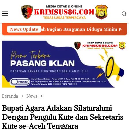
Loncat
ke
Menu
konten
Mobile
h Bagian Bangunan Diduga Minim Perawatan
News Update
BUKAN 
Beranda
News
Bupati Agara Adakan Silaturahmi
Dengan Pengulu Kute dan Sekretaris
Kute se-Aceh Tenggara