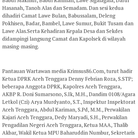
Babul Makmur, Babul Rahmah, Lawe Sigalagala, Darul
Hasanah, Tanoh Alas dan Semadam. Dan sesi kedua
dihadiri Camat Lawe Bulan, Babussalam, Deleng
Pokhisen, Badar, Bambel, Lawe Sumur, Bukit Tusam dan
Lawe Alas.Serta Kehadiran Kepala Desa dan Sekdes
didampingi langsung Camat dan Kapolsek di wilayah
masing-masing.
Pantauan Wartawan media Krimsus86.Com, turut hadir
Ketua DPRK Aceh Tenggara Denny Febrian Roza, S.STP;
beberapa Anggota DPRK, Kapolres Aceh Tenggara,
AKBP R. Doni Sumarsono, S.Ik, M.H., Dandim 0108/Agara
Letkol (Czi) Arya Murdyanto, S.T., Inspektur Inspektorat
Aceh Tenggara, Abdul Kariman, S.Pd, M.M., Perwakilan
Kajari Aceh Tenggara, Dedy Maryadi, S.H., Perwakilan
Pengadilan Negeri Aceh Tenggara, Ketua MAA, Thalib
Akbar, Wakil Ketua MPU Baharuddin Numbur, Sekretaris