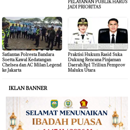
PELAYANAN PUBLIK HARUS
JADI PRIORITAS
Satlantas Polresta Bandara
Praktisi Hukum Rasid Suka
Soetta Kawal Kedatangan
Dukung Rencana Pinjaman
Chelsea dan AC Milan Legend
Daerah Rp1 Triliun Pemprov
ke Jakarta
Maluku Utara
IKLAN BANNER