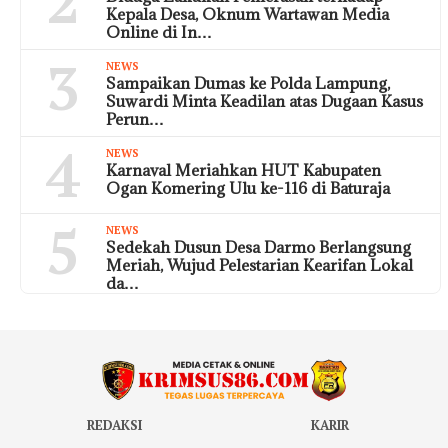
2
Kepala Desa, Oknum Wartawan Media
Online di In…
3
NEWS
Sampaikan Dumas ke Polda Lampung,
Suwardi Minta Keadilan atas Dugaan Kasus
Perun…
4
NEWS
Karnaval Meriahkan HUT Kabupaten
Ogan Komering Ulu ke-116 di Baturaja
5
NEWS
Sedekah Dusun Desa Darmo Berlangsung
Meriah, Wujud Pelestarian Kearifan Lokal
da…
REDAKSI
KARIR