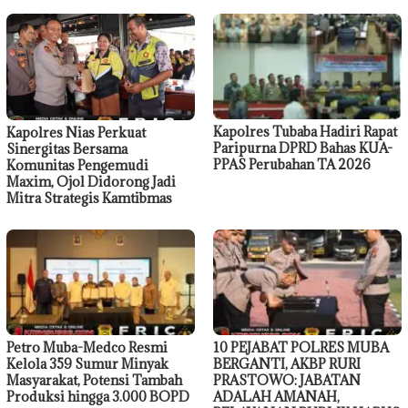
Kapolres Tubaba Hadiri Rapat
Kapolres Nias Perkuat
Paripurna DPRD Bahas KUA-
Sinergitas Bersama
PPAS Perubahan TA 2026
Komunitas Pengemudi
Maxim, Ojol Didorong Jadi
Mitra Strategis Kamtibmas
Petro Muba-Medco Resmi
10 PEJABAT POLRES MUBA
Kelola 359 Sumur Minyak
BERGANTI, AKBP RURI
Masyarakat, Potensi Tambah
PRASTOWO: JABATAN
Produksi hingga 3.000 BOPD
ADALAH AMANAH,