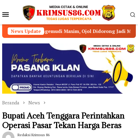
Loncat
ke
Menu
konten
Mobile
gemudi Maxim, Ojol Didorong Jadi Mitra Strategis Kamtib
News Update
Beranda
News
Bupati Aceh Tenggara Perintahkan
Operasi Pasar Tekan Harga Beras
Redaksi Krimsus 86