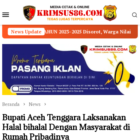
Loncat
ke
Menu
konten
Mobile
2025 Disorot, Warga Nilai Transparansi Pengelolaan 
News Update
Beranda
News
Bupati Aceh Tenggara Laksanakan
Halal bihalal Dengan Masyarakat di
Rumah Pribadinya