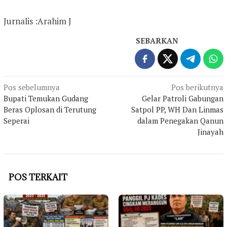
Jurnalis :Arahim J
SEBARKAN
Navigasi
Pos sebelumnya
Pos berikutnya
Bupati Temukan Gudang
Gelar Patroli Gabungan
pos
Beras Oplosan di Terutung
Satpol PP, WH Dan Linmas
Seperai
dalam Penegakan Qanun
Jinayah
POS TERKAIT