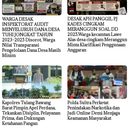
DESAK APH PANGGIL PJ
WARGA DESAK
KADES CINGKAM
INSPEKTORAT AUDIT
MERANGGUN SOAL DD
MENYELURUH DANA DESA
2025.Warga kecamtan Lawe
TUHI JONGKAT TAHUN
Alas desa cingkam Meranggun
2023–2025 Disorot, Warga
Minta Klarifikasi Penggunaan
Nilai Transparansi
Anggaran
Pengelolaan Dana Desa Masih
Minim
Kapolres Tulang Bawang
Polda Sultra Perketat
Barat Pimpin Apel Perdana,
Penindakan Narkotika dan
Tekankan Disiplin, Pelayanan
Judi Online Demi Menjaga
Prima, dan Dukungan
Keamanan Masyarakat
Ketahanan Pangan