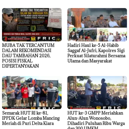
MUBA TAK TERCANTUM
Hadiri Haul ke-5 Al-Habib
DALAM REKOMENDASI
Saggaf Al-Jufri, Kapolres Sigi
DAU TAMBAHAN 2026,
Perkuat Silaturahmi Bersama
POSISI FISKAL
Ulama dan Masyarakat
DIPERTANYAKAN
Semarak HUT RI ke-81,
HUT ke-3 GMPP Meriahkan
IPPDK Gelar Lomba Mancing
Alun-Alun Wonosobo,
Meriah di Puri Delta Kiara
Dihadiri Puluhan Ribu Warga
dan 300 UMKM