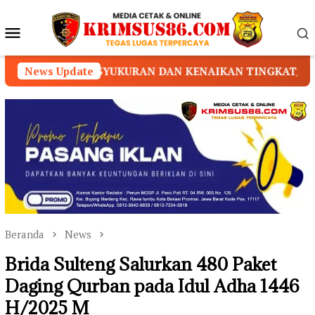
Loncat
ke
Menu
konten
Mobile
YUKURAN DAN KENAIKAN TINGKAT/SABUK
News Update
DUGAAN 
Beranda
News
Brida Sulteng Salurkan 480 Paket
Daging Qurban pada Idul Adha 1446
H/2025 M