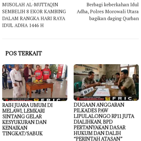
MUSOLAH AL-MUTTAQIN
Berbagi keberkahan Idul
pos
SEMBELIH 8 EKOR KAMBING
Adha, Polres Morowali Utara
DALAM RANGKA HARI RAYA
bagikan daging Qurban
IDUL ADHA 1446 H
POS TERKAIT
DUGAAN ANGGARAN
RAIH JUARA UMUM DI
PILKADES PAW
MELAWI, LEMKARI
LIPULALONGO RP11 JUTA
SINTANG GELAR
DIALIHKAN, BPD
KESYUKURAN DAN
PERTANYAKAN DASAR
KENAIKAN
HUKUM DAN DALIH
TINGKAT/SABUK
“PERINTAH ATASAN”