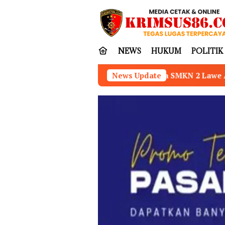
Loncat
tutup
ke
konten
NEWS
HUKUM
POLITIK
Kepala SMKN 2 Lawe Alas Aceh Tenggara Dinilai Kurang
News Update