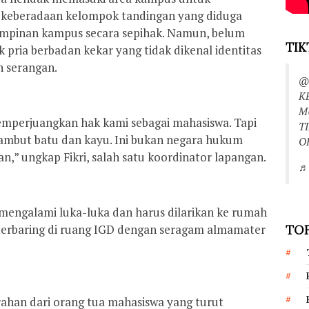
 keberadaan kelompok tandingan yang diduga
mpinan kampus secara sepihak. Namun, belum
TIK
 pria berbadan kekar yang tidak dikenal identitas
n serangan.
@
K
M
emperjuangkan hak kami sebagai mahasiswa. Tapi
T
sambut batu dan kayu. Ini bukan negara hukum
O
n,” ungkap Fikri, salah satu koordinator lapangan.
♬ 
mengalami luka-luka dan harus dilarikan ke rumah
 terbaring di ruang IGD dengan seragam almamater
TOP
ahan dari orang tua mahasiswa yang turut