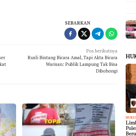
SEBARKAN
Pos berikutnya
HU
ser
Rusli Bintang Bicara Amal, Tapi Akta Bicara
kat
Warisan: Publik Lampung Tak Bisa
Dibohongi
HUKU
Limb
Pol
Ber