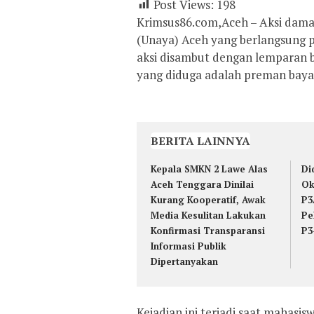
Post Views:
198
Krimsus86.com,Aceh – Aksi dama
(Unaya) Aceh yang berlangsung pa
aksi disambut dengan lemparan b
yang diduga adalah preman baya
BERITA LAINNYA
Kepala SMKN 2 Lawe Alas
Di
Aceh Tenggara Dinilai
Ok
Kurang Kooperatif, Awak
P3
Media Kesulitan Lakukan
Pe
Konfirmasi Transparansi
P3
Informasi Publik
Dipertanyakan
Kejadian ini terjadi saat mahas