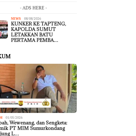
- ADS HERE -
NEWS
08/08/2026
KUNKER KE TAPTENG,
KAPOLDA SUMUT
LETAKKAN BATU
PERTAMA PEMBA…
KUM
M
01/05/2026
ah, Wewenang, dan Sengketa:
emik PT MIM Sumurkondang
ujung L…