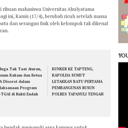
i ribuan mahasiswa Universitas Abulyatama
gi ini, Kamis (17/4), berubah ricuh setelah massa
atu dan serangan fisik oleh kelompok tak dikenal
ran.
YOU
duga Tak Taat Aturan,
KUNKER KE TAPTENG,
num Kakam dan Ketua
KAPOLDA SUMUT
A Disorot dalam
LETAKKAN BATU PERTAMA
laksanaan Program
PEMBANGUNAN RUSUN
-TGAI di Rukti Endah
POLRES TAPANULI TENGAH
iswa hendak memasuki area kampus untuk