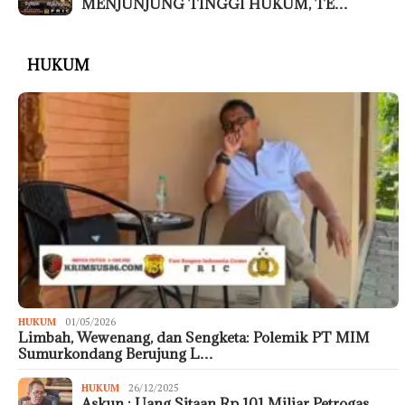
MENJUNJUNG TINGGI HUKUM, TE…
HUKUM
HUKUM
01/05/2026
Limbah, Wewenang, dan Sengketa: Polemik PT MIM
Sumurkondang Berujung L…
HUKUM
26/12/2025
Askun : Uang Sitaan Rp 101 Miliar Petrogas,