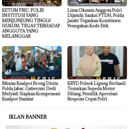
KETUM FRIC: POLRI
Lima Oknum Anggota Polri
INSTITUSI YANG
Dijatuhi Sanksi PTDH, Polda
MENJUNJUNG TINGGI
Jambi Tegaskan Komitmen
HUKUM, TEGAS TERHADAP
Penegakan Kode Etik
ANGGOTA YANG
MELANGGAR
Ribuan Knalpot Brong Disita
KRYD Polsek Ligung Berhasil
Polda Jabar, Gubernur Dedi
Temukan Sepeda Motor
Mulyadi Siapkan Kompensasi
Hilang, Pemilik Apresiasi
Knalpot Standar
Respons Cepat Polri
IKLAN BANNER