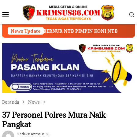
Loncat
ke
Menu
konten
Mobile
ERNUR NTB PIMPIN KONI NTB
News Update
Prof. Dr. Sutan Nas
Beranda
News
37 Personel Polres Mura Naik
Pangkat
Redaksi Krimsus 86