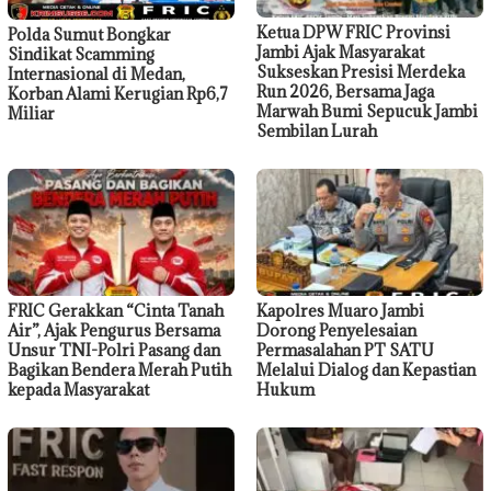
Ketua DPW FRIC Provinsi
Polda Sumut Bongkar
Jambi Ajak Masyarakat
Sindikat Scamming
Sukseskan Presisi Merdeka
Internasional di Medan,
Run 2026, Bersama Jaga
Korban Alami Kerugian Rp6,7
Marwah Bumi Sepucuk Jambi
Miliar
Sembilan Lurah
FRIC Gerakkan “Cinta Tanah
Kapolres Muaro Jambi
Air”, Ajak Pengurus Bersama
Dorong Penyelesaian
Unsur TNI-Polri Pasang dan
Permasalahan PT SATU
Bagikan Bendera Merah Putih
Melalui Dialog dan Kepastian
kepada Masyarakat
Hukum