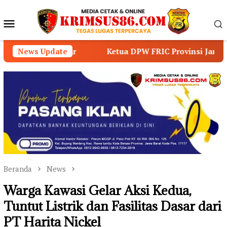
Loncat
ke
Menu
konten
Mobile
News Update
Ketua DPW FRIC Provinsi Jambi Ajak Masyarakat Suk
Beranda
News
Warga Kawasi Gelar Aksi Kedua,
Tuntut Listrik dan Fasilitas Dasar dari
PT Harita Nickel