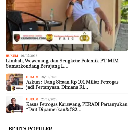
HUKUM
01/05/2026
Limbah, Wewenang, dan Sengketa: Polemik PT MIM
Sumurkondang Berujung L…
HUKUM
26/12/2025
Askun : Uang Sitaan Rp 101 Miliar Petrogas,
jadi Pertanyaan, Dimana Ri…
HUKUM
25/12/2025
Kasus Petrogas Karawang, PERADI Pertanyakan
“Duit Dipamerkan&#82…
BERITA POPULER