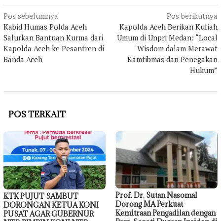
Navigasi
Pos sebelumnya
Pos berikutnya
Kabid Humas Polda Aceh
Kapolda Aceh Berikan Kuliah
pos
Salurkan Bantuan Kurma dari
Umum di Unpri Medan: “Local
Kapolda Aceh ke Pesantren di
Wisdom dalam Merawat
Banda Aceh
Kamtibmas dan Penegakan
Hukum”
POS TERKAIT
Prof. Dr. Sutan Nasomal
KTK PUJUT SAMBUT
Dorong MA Perkuat
DORONGAN KETUA KONI
Kemitraan Pengadilan dengan
PUSAT AGAR GUBERNUR