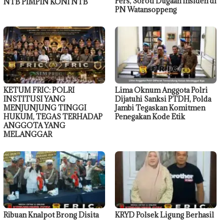
Pers, Soroti Dugaan Insiden di
NTB PIMPIN KONI NTB
PN Watansoppeng
KETUM FRIC: POLRI
Lima Oknum Anggota Polri
INSTITUSI YANG
Dijatuhi Sanksi PTDH, Polda
MENJUNJUNG TINGGI
Jambi Tegaskan Komitmen
HUKUM, TEGAS TERHADAP
Penegakan Kode Etik
ANGGOTA YANG
MELANGGAR
Ribuan Knalpot Brong Disita
KRYD Polsek Ligung Berhasil