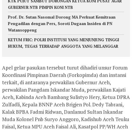
KTK PUJUT SAMBUT DORONGAN KETUA KONI PUSAT AGAR
GUBERNUR NTB PIMPIN KONI NTB
Prof. Dr. Sutan Nasomal Dorong MA Perkuat Kemitraan
Pengadilan dengan Pers, Soroti Dugaan Insiden di PN
Watansoppeng
KETUM FRIC: POLRI INSTITUSI YANG MENJUNJUNG TINGGI
HUKUM, TEGAS TERHADAP ANGGOTA YANG MELANGGAR
Apel gelar pasukan tersebut turut dihadiri unsur Forum
Koordinasi Pimpinan Daerah (Forkopimda) dan instansi
terkait, di antaranya perwakilan Gubernur Aceh,
perwakilan Pangdam Iskandar Muda, perwakilan Kajati
Aceh, Kabinda Aceh Bambang Sulistyo Hery, Ketua DPRA
Zulfadli, Kepala BNNP Aceh Brigjen Pol. Dedy Tabrani,
Kalak BPBA Fadmi Ridwan, Danlanud Sultan Iskandar
Muda Kolonel Pnb Suryo Anggoro, Kadishub Aceh Teuku
Faisal, Ketua MPU Aceh Faisal Ali, Kasatpol PP/WH Aceh