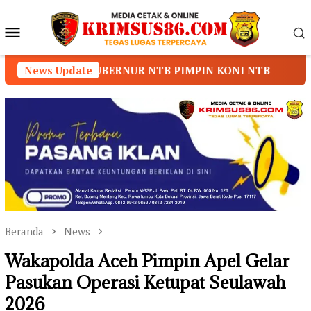
Loncat
ke
Menu
konten
Mobile
RNUR NTB PIMPIN KONI NTB
News Update
Prof. Dr. Sutan Naso
Beranda
News
Wakapolda Aceh Pimpin Apel Gelar
Pasukan Operasi Ketupat Seulawah
2026