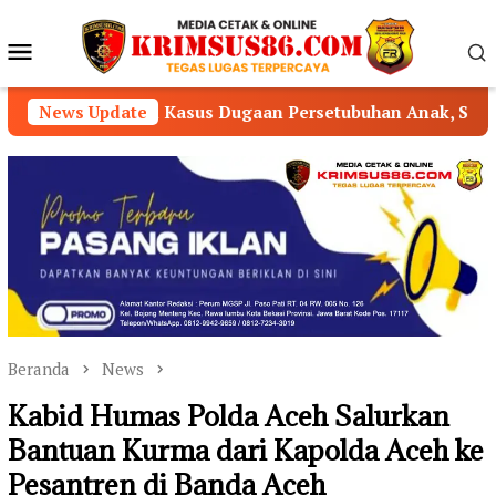
Loncat
ke
Menu
konten
Mobile
asus Dugaan Persetubuhan Anak, Sidang Perdana Digelar
News Update
Beranda
News
Kabid Humas Polda Aceh Salurkan
Bantuan Kurma dari Kapolda Aceh ke
Pesantren di Banda Aceh