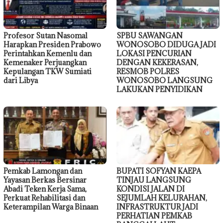
Profesor Sutan Nasomal
SPBU SAWANGAN
Harapkan Presiden Prabowo
WONOSOBO DIDUGA JADI
Perintahkan Kemenlu dan
LOKASI PENCURIAN
Kemenaker Perjuangkan
DENGAN KEKERASAN,
Kepulangan TKW Sumiati
RESMOB POLRES
dari Libya
WONOSOBO LANGSUNG
LAKUKAN PENYIDIKAN
Pemkab Lamongan dan
BUPATI SOFYAN KAEPA
Yayasan Berkas Bersinar
TINJAU LANGSUNG
Abadi Teken Kerja Sama,
KONDISI JALAN DI
Perkuat Rehabilitasi dan
SEJUMLAH KELURAHAN,
Keterampilan Warga Binaan
INFRASTRUKTUR JADI
PERHATIAN PEMKAB