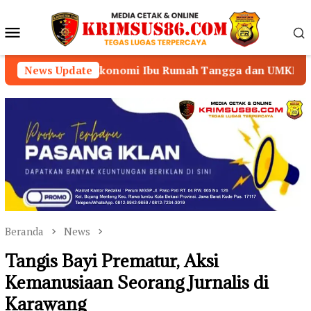
Loncat
ke
Menu
konten
Mobile
konomi Ibu Rumah Tangga dan UMKM
News Update
Paket Tak Kunju
Beranda
News
Tangis Bayi Prematur, Aksi
Kemanusiaan Seorang Jurnalis di
Karawang