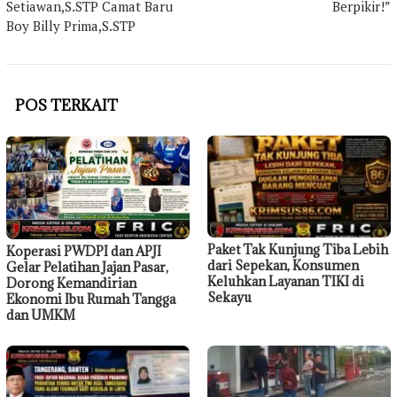
Setiawan,S.STP Camat Baru
Berpikir!”
Boy Billy Prima,S.STP
POS TERKAIT
Paket Tak Kunjung Tiba Lebih
Koperasi PWDPI dan APJI
dari Sepekan, Konsumen
Gelar Pelatihan Jajan Pasar,
Keluhkan Layanan TIKI di
Dorong Kemandirian
Sekayu
Ekonomi Ibu Rumah Tangga
dan UMKM