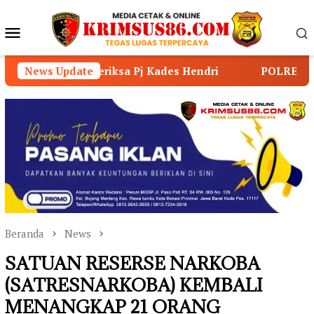
Loncat
ke
Menu
konten
Mobile
 Kades Hendri
News Update
POLRES LOMBOK TIMUR RAIH PREDI
Beranda
News
SATUAN RESERSE NARKOBA
(SATRESNARKOBA) KEMBALI
MENANGKAP 21 ORANG