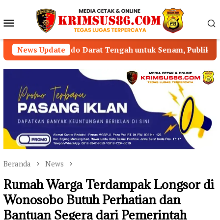
Loncat
ke
Menu
konten
Mobile
Darat Tengah untuk Senam, Publik Pertanyakan Pengawasa
News Update
Beranda
News
Rumah Warga Terdampak Longsor di
Wonosobo Butuh Perhatian dan
Bantuan Segera dari Pemerintah