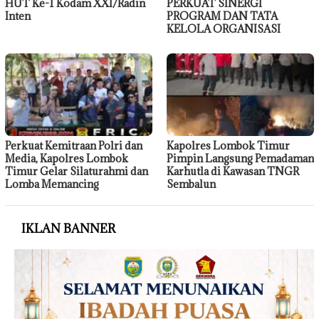
HUT Ke-1 Kodam XXI/Radin
PERKUAT SINERGI
Inten
PROGRAM DAN TATA
KELOLA ORGANISASI
Perkuat Kemitraan Polri dan
Kapolres Lombok Timur
Media, Kapolres Lombok
Pimpin Langsung Pemadaman
Timur Gelar Silaturahmi dan
Karhutla di Kawasan TNGR
Lomba Memancing
Sembalun
IKLAN BANNER