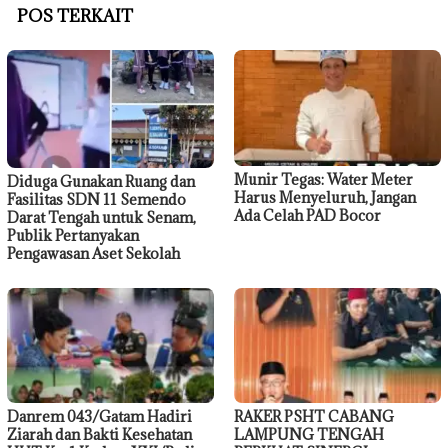
POS TERKAIT
Munir Tegas: Water Meter
Diduga Gunakan Ruang dan
Harus Menyeluruh, Jangan
Fasilitas SDN 11 Semendo
Ada Celah PAD Bocor
Darat Tengah untuk Senam,
Publik Pertanyakan
Pengawasan Aset Sekolah
Danrem 043/Gatam Hadiri
RAKER PSHT CABANG
Ziarah dan Bakti Kesehatan
LAMPUNG TENGAH