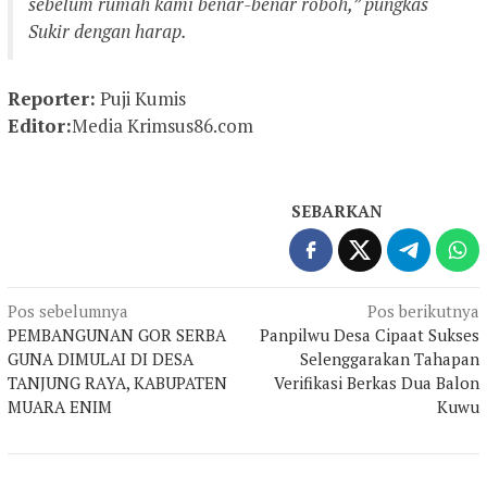
sebelum rumah kami benar-benar roboh,” pungkas
Sukir dengan harap.
Reporter:
Puji Kumis
Editor:
Media Krimsus86.com
SEBARKAN
Navigasi
Pos sebelumnya
Pos berikutnya
PEMBANGUNAN GOR SERBA
Panpilwu Desa Cipaat Sukses
pos
GUNA DIMULAI DI DESA
Selenggarakan Tahapan
TANJUNG RAYA, KABUPATEN
Verifikasi Berkas Dua Balon
MUARA ENIM
Kuwu