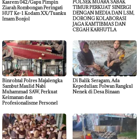
POLSEK MUARA SABAK
Kasrem 042/Gapu Pimpin
TIMUR PERKUAT SINERGI
Ziarah Rombongan Peringati
DENGAN MEDIA DAN LSM,
HUT Ke-1 Kodam XX/Tuanku
DORONG KOLABORASI
Imam Bonjol
JAGA KAMTIBMAS DAN
CEGAH KARHUTLA
Binrohtal Polres Majalengka
Di Balik Seragam, Ada
Sambut Maulid Nabi
Kepedulian: Polwan Rangkul
Muhammad SAW, Perkuat
Nenek di Desa Binaan
Keimanan dan
Profesionalisme Personel