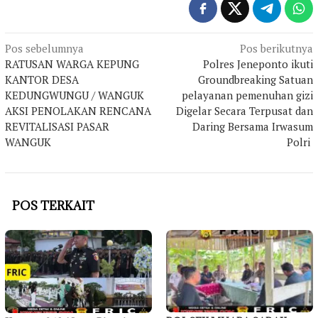
Navigasi
Pos sebelumnya
Pos berikutnya
RATUSAN WARGA KEPUNG
Polres Jeneponto ikuti
pos
KANTOR DESA
Groundbreaking Satuan
KEDUNGWUNGU / WANGUK
pelayanan pemenuhan gizi
AKSI PENOLAKAN RENCANA
Digelar Secara Terpusat dan
REVITALISASI PASAR
Daring Bersama Irwasum
WANGUK
Polri
POS TERKAIT