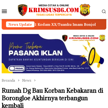
Loncat
ke
Menu
konten
Mobile
e-1 Kodam XX/Tuanku Imam Bonjol
News Update
POLSEK MUARA 
Beranda
News
Rumah Dg Bau Korban Kebakaran di
Borongloe Akhirnya terbangun
kembali