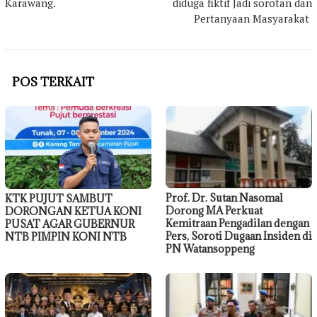
Karawang.
diduga fiktif Jadi sorotan dan
Pertanyaan Masyarakat
POS TERKAIT
Prof. Dr. Sutan Nasomal
KTK PUJUT SAMBUT
Dorong MA Perkuat
DORONGAN KETUA KONI
Kemitraan Pengadilan dengan
PUSAT AGAR GUBERNUR
Pers, Soroti Dugaan Insiden di
NTB PIMPIN KONI NTB
PN Watansoppeng