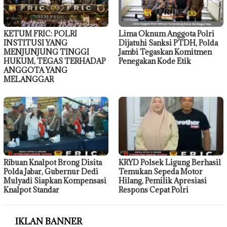
KETUM FRIC: POLRI
Lima Oknum Anggota Polri
INSTITUSI YANG
Dijatuhi Sanksi PTDH, Polda
MENJUNJUNG TINGGI
Jambi Tegaskan Komitmen
HUKUM, TEGAS TERHADAP
Penegakan Kode Etik
ANGGOTA YANG
MELANGGAR
Ribuan Knalpot Brong Disita
KRYD Polsek Ligung Berhasil
Polda Jabar, Gubernur Dedi
Temukan Sepeda Motor
Mulyadi Siapkan Kompensasi
Hilang, Pemilik Apresiasi
Knalpot Standar
Respons Cepat Polri
IKLAN BANNER