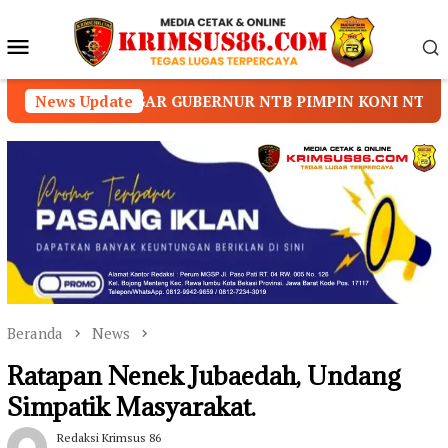
Loncat
ke
Menu
konten
Mobile
AR GUBERNUR NTB PIMPIN KONI NTB
News Update
Prof. Dr. Su
Beranda
News
Ratapan Nenek Jubaedah, Undang
Simpatik Masyarakat.
Redaksi Krimsus 86